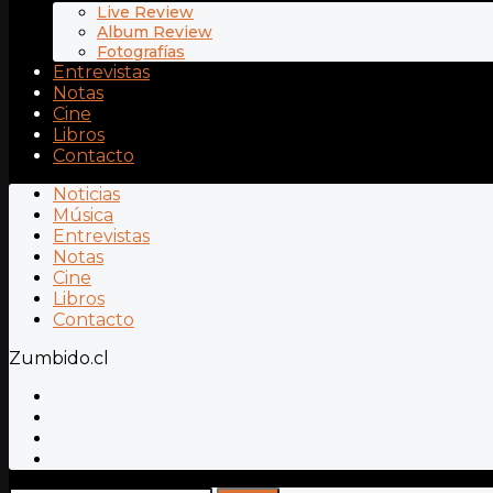
Live Review
Album Review
Fotografías
Entrevistas
Notas
Cine
Libros
Contacto
Noticias
Música
Entrevistas
Notas
Cine
Libros
Contacto
Zumbido.cl