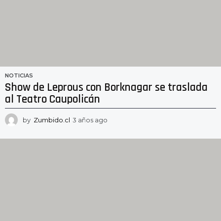
NOTICIAS
Show de Leprous con Borknagar se traslada
al Teatro Caupolicán
by
Zumbido.cl
3 años ago
3
a
ñ
o
s
a
g
o