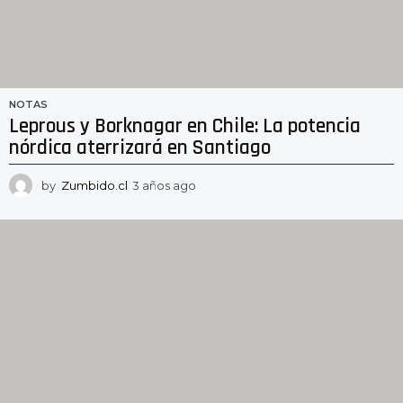
NOTAS
Leprous y Borknagar en Chile: La potencia
nórdica aterrizará en Santiago
by
Zumbido.cl
3 años ago
2
a
ñ
o
s
a
g
o