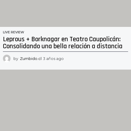
LIVE REVIEW
Leprous + Borknagar en Teatro Caupolicán:
Consolidando una bella relación a distancia
by
Zumbido.cl
3 años ago
2
a
ñ
o
s
a
g
o