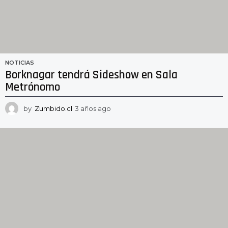
NOTICIAS
Borknagar tendrá Sideshow en Sala
Metrónomo
by
Zumbido.cl
3 años ago
3
a
ñ
o
s
a
g
o