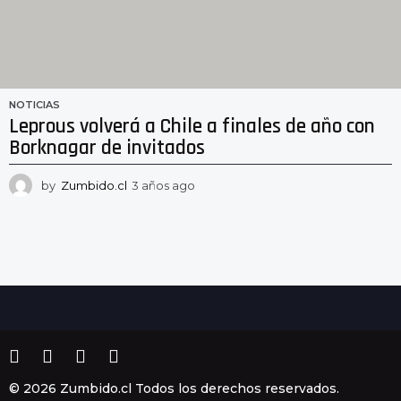
NOTICIAS
Leprous volverá a Chile a finales de año con
Borknagar de invitados
by
Zumbido.cl
3 años ago
3
a
ñ
o
s
a
g
o
© 2026 Zumbido.cl Todos los derechos reservados.