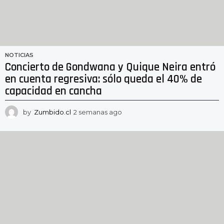
NOTICIAS
Concierto de Gondwana y Quique Neira entró
en cuenta regresiva: sólo queda el 40% de
capacidad en cancha
by
Zumbido.cl
2 semanas ago
2
s
e
m
a
n
a
s
a
g
o