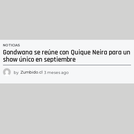
NOTICIAS
Gondwana se reúne con Quique Neira para un
show único en septiembre
by
Zumbido.cl
3 meses ago
3
m
e
s
e
s
a
g
o