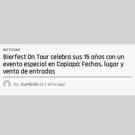
NOTICIAS
Bierfest On Tour celebra sus 15 años con un
evento especial en Copiapó: Fechas, lugar y
venta de entradas
by
Zumbido.cl
2 años ago
2
a
ñ
o
s
a
g
o