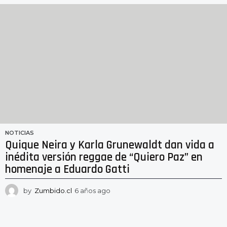
ñ
o
s
a
g
o
NOTICIAS
Quique Neira y Karla Grunewaldt dan vida a
inédita versión reggae de “Quiero Paz” en
homenaje a Eduardo Gatti
by
Zumbido.cl
6 años ago
6
a
ñ
o