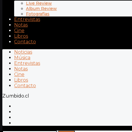
Live Review
Album Review
Fotografías
Entrevistas
Notas
Cine
Libros
Contacto
Noticias
Música
Entrevistas
Notas
Cine
Libros
Contacto
Zumbido.cl