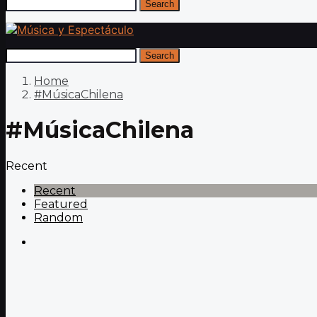
Search
Search
Home
#MúsicaChilena
#MúsicaChilena
Recent
Recent
Featured
Random