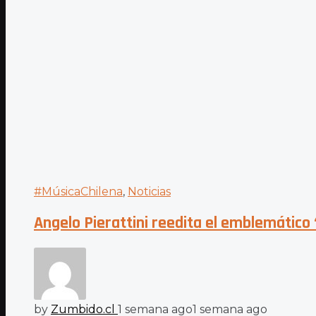
#MúsicaChilena
,
Noticias
Angelo Pierattini reedita el emblemático
by
Zumbido.cl
1 semana ago
1 semana ago