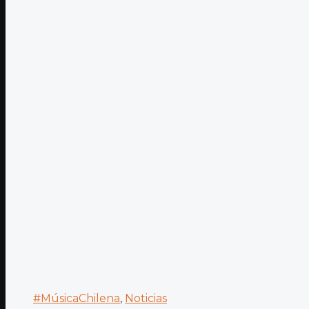
#MúsicaChilena
,
Noticias