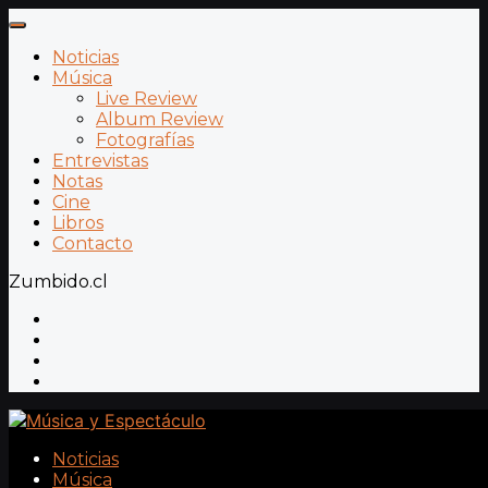
Noticias
Música
Live Review
Album Review
Fotografías
Entrevistas
Notas
Cine
Libros
Contacto
Zumbido.cl
Noticias
Música