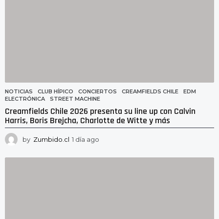
NOTICIAS
CLUB HÍPICO
,
CONCIERTOS
,
CREAMFIELDS CHILE
,
EDM
,
ELECTRÓNICA
,
STREET MACHINE
Creamfields Chile 2026 presenta su line up con Calvin
Harris, Boris Brejcha, Charlotte de Witte y más
by
Zumbido.cl
1 día ago
1
d
í
a
a
g
o