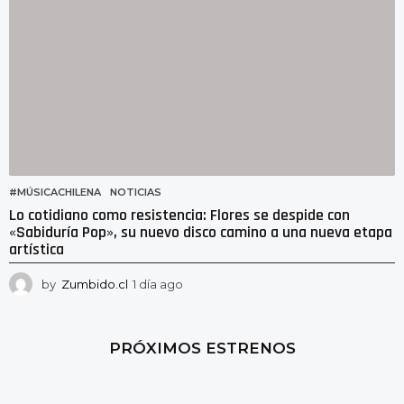
#MÚSICACHILENA
,
NOTICIAS
Lo cotidiano como resistencia: Flores se despide con
«Sabiduría Pop», su nuevo disco camino a una nueva etapa
artística
by
Zumbido.cl
1 día ago
2
1
h
o
PRÓXIMOS ESTRENOS
r
a
s