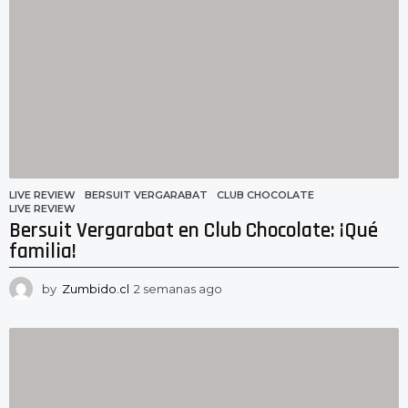
a
n
a
s
a
g
o
LIVE REVIEW
BERSUIT VERGARABAT
,
CLUB CHOCOLATE
,
LIVE REVIEW
Bersuit Vergarabat en Club Chocolate: ¡Qué
familia!
by
Zumbido.cl
2 semanas ago
2
s
e
m
a
n
a