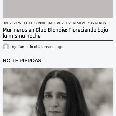
o
LIVE REVIEW
CLUB BLONDIE
,
INDIE POP
,
LIVE REVIEW
,
MARINEROS
Marineros en Club Blondie: Floreciendo bajo
la misma noche
by
Zumbido.cl
3 semanas ago
3
s
e
NO TE PIERDAS
m
a
n
a
s
a
g
o