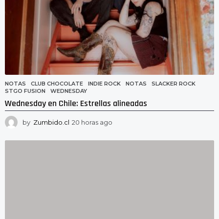
NOTAS
CLUB CHOCOLATE
,
INDIE ROCK
,
NOTAS
,
SLACKER ROCK
,
STGO FUSION
,
WEDNESDAY
Wednesday en Chile: Estrellas alineadas
by
Zumbido.cl
20 horas ago
2
0
h
o
r
a
s
a
g
o