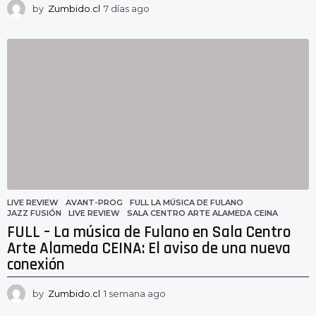
by
Zumbido.cl
7 días ago
7
d
í
a
s
a
g
o
LIVE REVIEW
AVANT-PROG
,
FULL LA MÚSICA DE FULANO
,
JAZZ FUSIÓN
,
LIVE REVIEW
,
SALA CENTRO ARTE ALAMEDA CEINA
FULL – La música de Fulano en Sala Centro
Arte Alameda CEINA: El aviso de una nueva
conexión
by
Zumbido.cl
1 semana ago
1
s