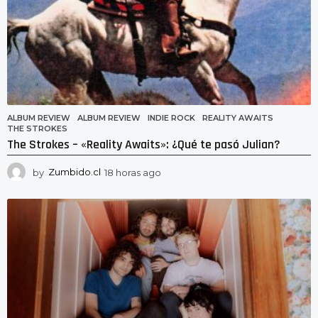
ALBUM REVIEW
ALBUM REVIEW
,
INDIE ROCK
,
REALITY AWAITS
,
THE STROKES
The Strokes – «Reality Awaits»: ¿Qué te pasó Julian?
by
Zumbido.cl
18 horas ago
1
8
h
o
r
a
s
a
g
o