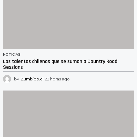
NOTICIAS
Los talentos chilenos que se suman a Country Road
Sessions
by
Zumbido.cl
22 horas ago
2
2
h
o
r
a
s
a
g
o