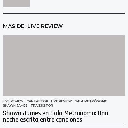
MAS DE:
LIVE REVIEW
LIVE REVIEW
CANTAUTOR
,
LIVE REVIEW
,
SALA METRÓNOMO
,
SHAWN JAMES
,
TRANSISTOR
Shawn James en Sala Metrónomo: Una
noche escrita entre canciones