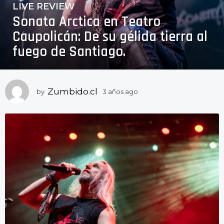
LIVE REVIEW
3
Sonata Arctica en Teatro
a
ñ
Caupolicán: De su gélida tierra al
o
fuego de Santiago.
s
a
g
o
Zumbido.cl
by
3 años ago
3
a
3
ñ
a
o
ñ
s
o
a
g
s
o
a
g
o