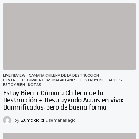
e
m
a
n
a
a
g
o
LIVE REVIEW
CÁMARA CHILENA DE LA DESTRUCCIÓN
,
CENTRO CULTURAL ROJAS MAGALLANES
,
DESTRUYENDO AUTOS
,
ESTOY BIEN
,
NOTAS
Estoy Bien + Cámara Chilena de la
Destrucción + Destruyendo Autos en vivo:
Damnificados, pero de buena forma
by
Zumbido.cl
2 semanas ago
2
s
e
m