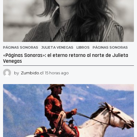
PÁGINAS SONORAS
JULIETA VENEGAS
,
LIBROS
,
PÁGINAS SONORAS
«Páginas Sonoras»: el eterno retorno al norte de Julieta
Venegas
by
Zumbido.cl
15 horas ago
1
5
h
o
r
a
s
a
g
o