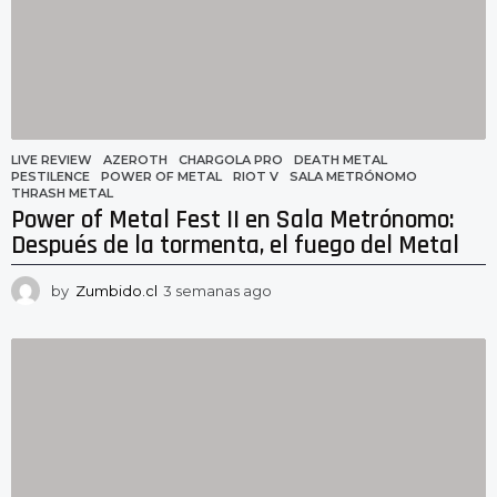
s
a
g
o
LIVE REVIEW
AZEROTH
,
CHARGOLA PRO
,
DEATH METAL
,
PESTILENCE
,
POWER OF METAL
,
RIOT V
,
SALA METRÓNOMO
,
THRASH METAL
Power of Metal Fest II en Sala Metrónomo:
Después de la tormenta, el fuego del Metal
by
Zumbido.cl
3 semanas ago
3
s
e
m
a
n
a
s
a
g