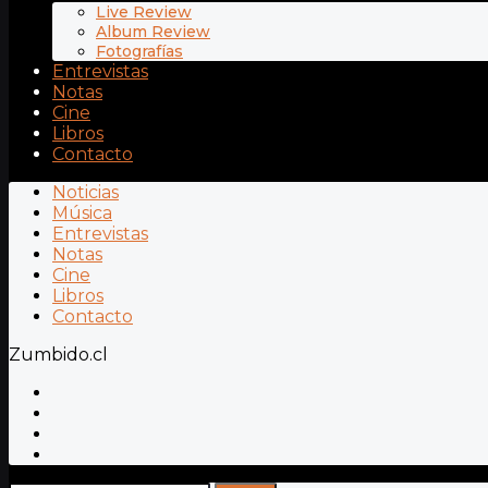
Live Review
Album Review
Fotografías
Entrevistas
Notas
Cine
Libros
Contacto
Noticias
Música
Entrevistas
Notas
Cine
Libros
Contacto
Zumbido.cl