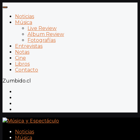
Noticias
Música
Live Review
Album Review
Fotografías
Entrevistas
Notas
Cine
Libros
Contacto
Zumbido.cl
Noticias
Música