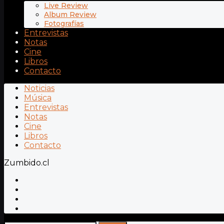
Live Review
Album Review
Fotografías
Entrevistas
Notas
Cine
Libros
Contacto
Noticias
Música
Entrevistas
Notas
Cine
Libros
Contacto
Zumbido.cl