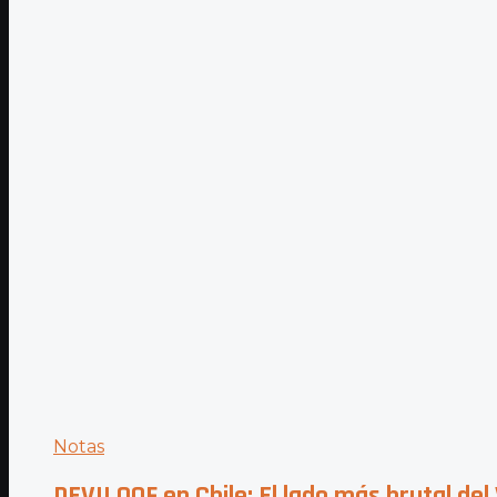
Notas
DEVILOOF en Chile: El lado más brutal del 