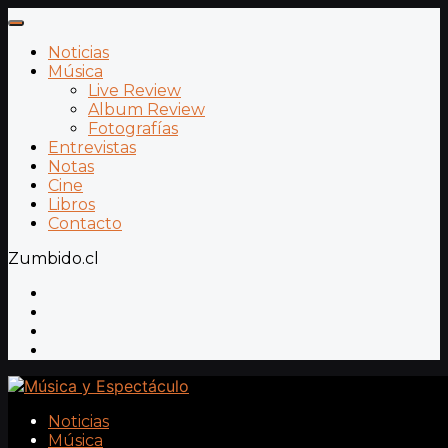
Noticias
Música
Live Review
Album Review
Fotografías
Entrevistas
Notas
Cine
Libros
Contacto
Zumbido.cl
Noticias
Música