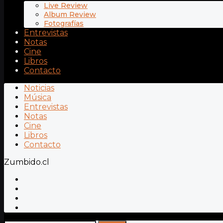
Live Review
Album Review
Fotografías
Entrevistas
Notas
Cine
Libros
Contacto
Noticias
Música
Entrevistas
Notas
Cine
Libros
Contacto
Zumbido.cl