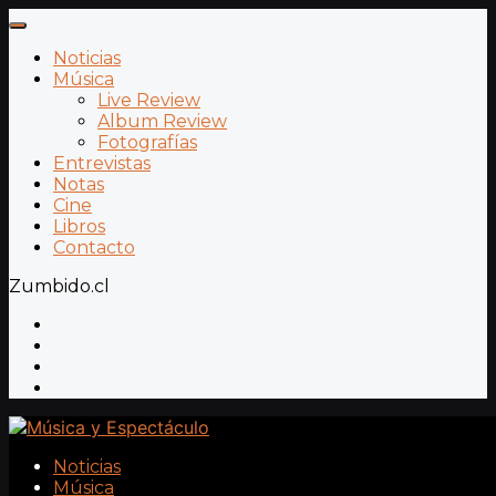
Noticias
Música
Live Review
Album Review
Fotografías
Entrevistas
Notas
Cine
Libros
Contacto
Zumbido.cl
Noticias
Música