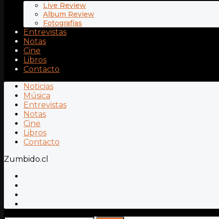
Live Review
Album Review
Fotografías
Entrevistas
Notas
Cine
Libros
Contacto
Noticias
Música
Entrevistas
Notas
Cine
Libros
Contacto
Zumbido.cl