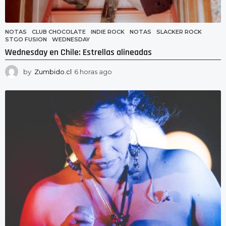
NOTAS
CLUB CHOCOLATE
,
INDIE ROCK
,
NOTAS
,
SLACKER ROCK
,
STGO FUSION
,
WEDNESDAY
Wednesday en Chile: Estrellas alineadas
by
Zumbido.cl
6 horas ago
6
h
o
r
a
s
a
g
o