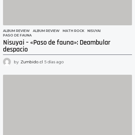
ALBUM REVIEW
ALBUM REVIEW
,
MATH ROCK
,
NISUYAI
,
PASO DE FAUNA
Nisuyai – «Paso de fauna»: Deambular
despacio
by
Zumbido.cl
5 días ago
5
d
í
a
s
a
g
o