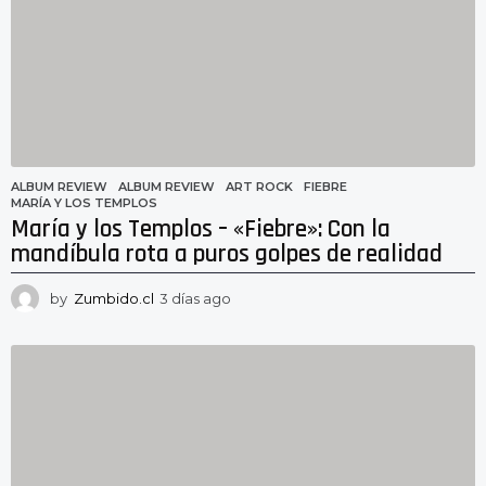
g
o
ALBUM REVIEW
ALBUM REVIEW
,
ART ROCK
,
FIEBRE
,
MARÍA Y LOS TEMPLOS
María y los Templos – «Fiebre»: Con la
mandíbula rota a puros golpes de realidad
by
Zumbido.cl
3 días ago
3
d
í
a
s
a
g
o