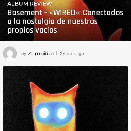
ALBUM REVIEW
2
Basement – «WIRED»: Conectados
m
e
a la nostalgia de nuestros
s
propios vacíos
e
s
a
g
Zumbido.cl
by
2 meses ago
2
m
o
e
2
s
m
e
e
s
a
s
g
e
o
s
a
g
o