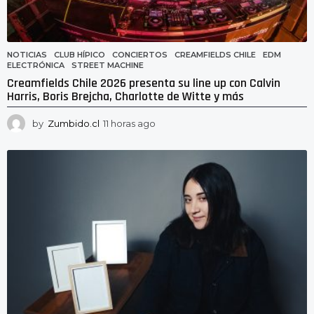
NOTICIAS
CLUB HÍPICO
,
CONCIERTOS
,
CREAMFIELDS CHILE
,
EDM
,
ELECTRÓNICA
,
STREET MACHINE
Creamfields Chile 2026 presenta su line up con Calvin
Harris, Boris Brejcha, Charlotte de Witte y más
by
Zumbido.cl
11 horas ago
1
1
h
o
r
a
s
a
g
o