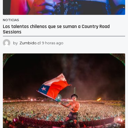
NOTICIAS
Los talentos chilenos que se suman a Country Road
Sessions
by
Zumbido.cl
9 horas ago
9
h
o
r
a
s
a
g
o