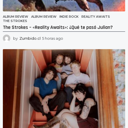
ALBUM REVIEW
ALBUM REVIEW
,
INDIE ROCK
,
REALITY AWAITS
,
THE STROKES
The Strokes – «Reality Awaits»: ¿Qué te pasó Julian?
by
Zumbido.cl
5 horas ago
5
h
o
r
a
s
a
g
o