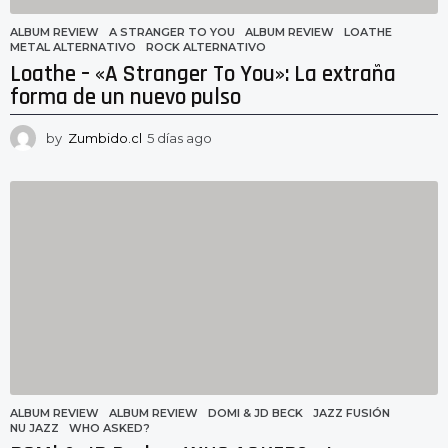
ALBUM REVIEW
A STRANGER TO YOU
,
ALBUM REVIEW
,
LOATHE
,
METAL ALTERNATIVO
,
ROCK ALTERNATIVO
Loathe – «A Stranger To You»: La extraña
forma de un nuevo pulso
by
Zumbido.cl
5 días ago
5
d
í
a
s
a
g
o
ALBUM REVIEW
ALBUM REVIEW
,
DOMI & JD BECK
,
JAZZ FUSIÓN
,
NU JAZZ
,
WHO ASKED?