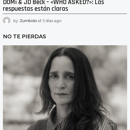
DOMi & JD Beck – «WHO ASKED?»: Las
respuestas están claras
by
Zumbido.cl
5 días ago
5
d
í
NO TE PIERDAS
a
s
a
g
o