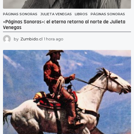
PÁGINAS SONORAS
JULIETA VENEGAS
,
LIBROS
,
PÁGINAS SONORAS
«Páginas Sonoras»: el eterno retorno al norte de Julieta
Venegas
by
Zumbido.cl
1 hora ago
1
h
o
r
a
a
g
o