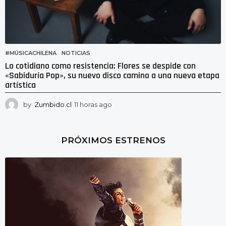
#MÚSICACHILENA
,
NOTICIAS
Lo cotidiano como resistencia: Flores se despide con
«Sabiduría Pop», su nuevo disco camino a una nueva etapa
artística
by
Zumbido.cl
11 horas ago
7
h
o
r
PRÓXIMOS ESTRENOS
a
s
a
g
o