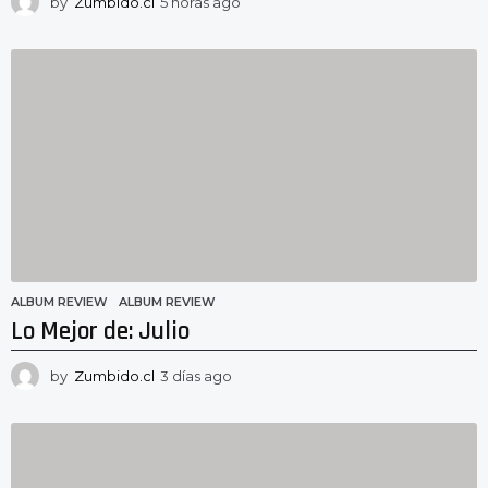
by
Zumbido.cl
5 horas ago
5
h
o
r
a
s
a
g
o
ALBUM REVIEW
ALBUM REVIEW
Lo Mejor de: Julio
by
Zumbido.cl
3 días ago
3
d
í
a
s
a