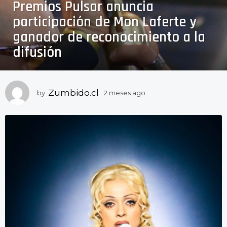
Premios Pulsar anuncia
m
e
participación de Mon Laferte y
s
ganador de reconocimiento a la
e
difusión
s
a
g
o
Zumbido.cl
by
2 meses ago
2
2
m
e
m
s
e
e
s
s
e
a
g
s
o
a
g
o