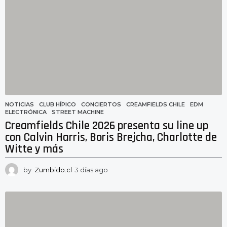
s
a
g
o
NOTICIAS
CLUB HÍPICO
,
CONCIERTOS
,
CREAMFIELDS CHILE
,
EDM
,
ELECTRÓNICA
,
STREET MACHINE
Creamfields Chile 2026 presenta su line up
con Calvin Harris, Boris Brejcha, Charlotte de
Witte y más
by
Zumbido.cl
3 días ago
3
d
í
a
s
a