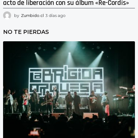
acto de liberación con su álbum «Re-Cordis»
by
Zumbido.cl
3 días ago
3
d
í
NO TE PIERDAS
a
s
a
g
o