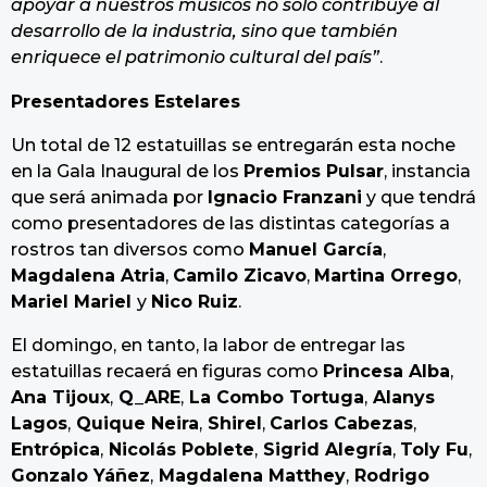
apoyar a nuestros músicos no solo contribuye al
desarrollo de la industria, sino que también
enriquece el patrimonio cultural del país”
.
Presentadores Estelares
Un total de 12 estatuillas se entregarán esta noche
en la Gala Inaugural de los
Premios Pulsar
, instancia
que será animada por
Ignacio Franzani
y que tendrá
como presentadores de las distintas categorías a
rostros tan diversos como
Manuel García
,
Magdalena Atria
,
Camilo Zicavo
,
Martina Orrego
,
Mariel Mariel
y
Nico Ruiz
.
El domingo, en tanto, la labor de entregar las
estatuillas recaerá en figuras como
Princesa Alba
,
Ana Tijoux
,
Q_ARE
,
La Combo Tortuga
,
Alanys
Lagos
,
Quique Neira
,
Shirel
,
Carlos Cabezas
,
Entrópica
,
Nicolás Poblete
,
Sigrid Alegría
,
Toly Fu
,
Gonzalo Yáñez
,
Magdalena Matthey
,
Rodrigo