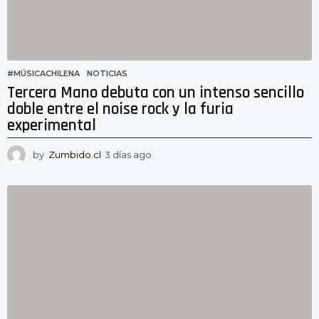
#MÚSICACHILENA
,
NOTICIAS
Tercera Mano debuta con un intenso sencillo
doble entre el noise rock y la furia
experimental
by
Zumbido.cl
3 días ago
3
d
í
a
s
a
g
o