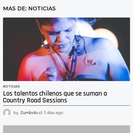
MAS DE:
NOTICIAS
NOTICIAS
Los talentos chilenos que se suman a
Country Road Sessions
by
Zumbido.cl
3 días ago
3
d
í
a