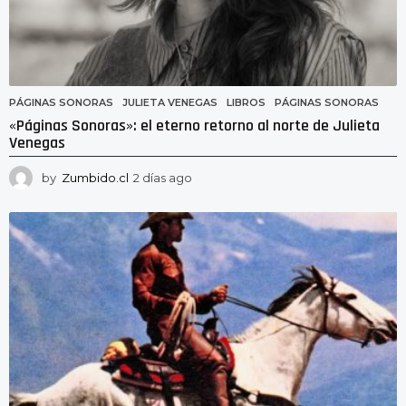
PÁGINAS SONORAS
JULIETA VENEGAS
,
LIBROS
,
PÁGINAS SONORAS
«Páginas Sonoras»: el eterno retorno al norte de Julieta
Venegas
by
Zumbido.cl
2 días ago
2
d
í
a
s
a
g
o