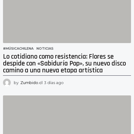
g
o
#MÚSICACHILENA
,
NOTICIAS
Lo cotidiano como resistencia: Flores se
despide con «Sabiduría Pop», su nuevo disco
camino a una nueva etapa artística
by
Zumbido.cl
3 días ago
2
d
í
a
s
a
g
o