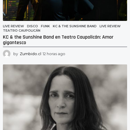
LIVE REVIEW
DISCO
,
FUNK
,
KC & THE SUNSHINE BAND
,
LIVE REVIEW
,
TEATRO CAUPOLICÁN
KC & the Sunshine Band en Teatro Caupolicán: Amor
gigantesco
by
Zumbido.cl
12 horas ago
1
2
h
o
r
a
s
a
g
o