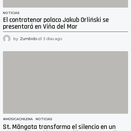
NOTICIAS
El contratenor polaco Jakub Orliński se
presentará en Viña del Mar
by
Zumbido.cl
3 días ago
3
d
í
a
s
a
g
o
#MÚSICACHILENA
,
NOTICIAS
St. Mängata transforma el silencio en un