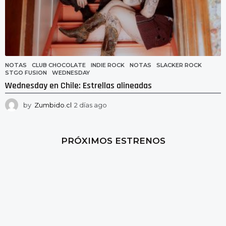
NOTAS
CLUB CHOCOLATE
,
INDIE ROCK
,
NOTAS
,
SLACKER ROCK
,
STGO FUSION
,
WEDNESDAY
Wednesday en Chile: Estrellas alineadas
by
Zumbido.cl
2 días ago
2
d
í
a
PRÓXIMOS ESTRENOS
s
a
g
o