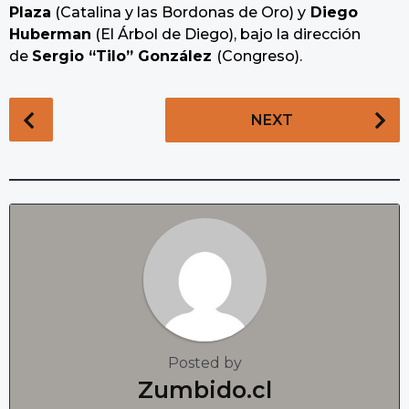
Plaza
(Catalina y las Bordonas de Oro) y
Diego
Huberman
(El Árbol de Diego), bajo la dirección
de
Sergio “Tilo” González
(Congreso).
P
NEXT
o
s
t
P
a
g
i
n
a
t
Posted by
i
Zumbido.cl
o