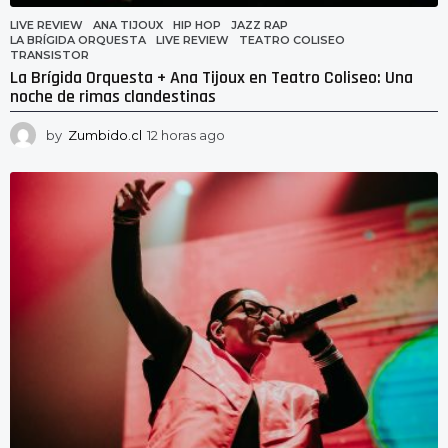
LIVE REVIEW
ANA TIJOUX
,
HIP HOP
,
JAZZ RAP
,
LA BRÍGIDA ORQUESTA
,
LIVE REVIEW
,
TEATRO COLISEO
,
TRANSISTOR
La Brígida Orquesta + Ana Tijoux en Teatro Coliseo: Una
noche de rimas clandestinas
by
Zumbido.cl
12 horas ago
3
h
o
r
a
s
a
g
o