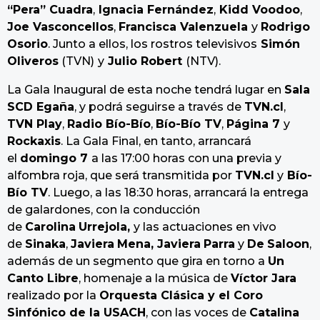
“Pera” Cuadra
,
Ignacia Fernández
,
Kidd Voodoo
,
Joe Vasconcellos
,
Francisca Valenzuela
y
Rodrigo
Osorio
. Junto a ellos, los rostros televisivos
Simón
Oliveros
(TVN)
y
Julio Robert
(NTV).
La Gala Inaugural de esta noche tendrá lugar en
Sala
SCD Egaña
, y podrá seguirse a través de
TVN.cl
,
TVN Play
,
Radio Bío-Bío
,
Bío-Bío TV
,
Página 7
y
Rockaxis
. La Gala Final, en tanto, arrancará
el
domingo 7
a las 17:00 horas con una previa y
alfombra roja, que será transmitida por
TVN.cl
y
Bío-
Bío TV
. Luego, a las 18:30 horas, arrancará la entrega
de galardones, con la conducción
de
Carolina
Urrejola,
y las actuaciones en vivo
de
Sinaka
,
Javiera
Mena, Javiera
Parra
y
De
Saloon
,
además de un segmento que gira en torno a
Un
Canto Libre
, homenaje a la música de
Víctor Jara
realizado por la
Orquesta Clásica y el Coro
Sinfónico de la USACH
, con las voces de
Catalina