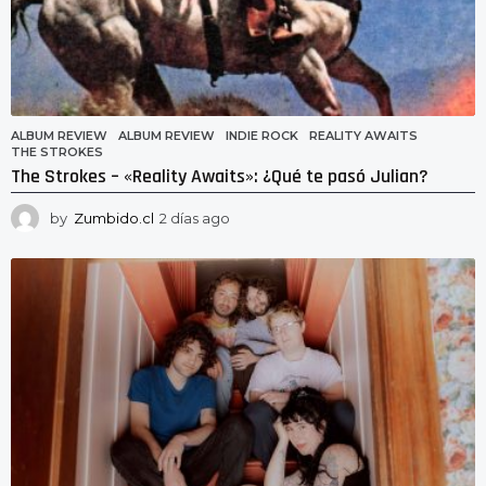
ALBUM REVIEW
ALBUM REVIEW
,
INDIE ROCK
,
REALITY AWAITS
,
THE STROKES
The Strokes – «Reality Awaits»: ¿Qué te pasó Julian?
by
Zumbido.cl
2 días ago
2
d
í
a
s
a
g
o