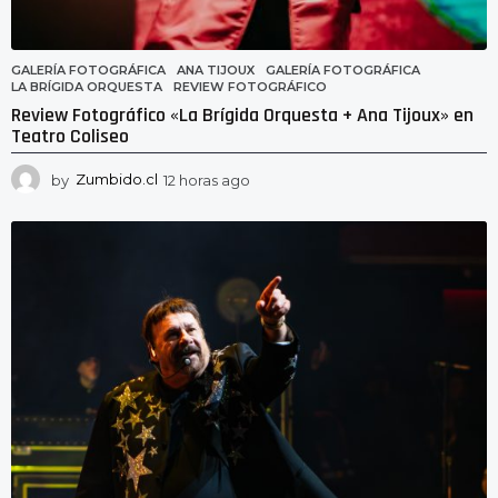
GALERÍA FOTOGRÁFICA
ANA TIJOUX
,
GALERÍA FOTOGRÁFICA
,
LA BRÍGIDA ORQUESTA
,
REVIEW FOTOGRÁFICO
Review Fotográfico «La Brígida Orquesta + Ana Tijoux» en
Teatro Coliseo
by
Zumbido.cl
12 horas ago
7
h
o
r
a
s
a
g
o