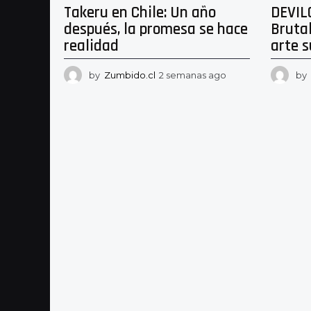
Takeru en Chile: Un año
DEVIL
después, la promesa se hace
Bruta
realidad
arte 
by
Zumbido.cl
2 semanas ago
2
by
s
e
m
a
n
a
s
a
g
o