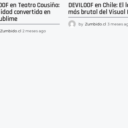
OOF en Teatro Cousiño:
DEVILOOF en Chile: El 
lidad convertida en
más brutal del Visual 
sublime
by
Zumbido.cl
3 meses a
Zumbido.cl
2 meses ago
2
m
e
s
e
s
a
g
o