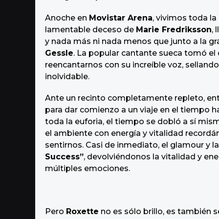
o
e
Anoche en
Movistar Arena
, vivimos toda l
s
lamentable deceso de
Marie Fredriksson
,
a
y nada más ni nada menos que junto a la g
g
Gessle
. La popular cantante sueca tomó el d
o
reencantarnos con su increíble voz, selland
inolvidable.
Ante un recinto completamente repleto, entr
para dar comienzo a un viaje en el tiempo 
toda la euforia, el tiempo se dobló a sí mi
el ambiente con energía y vitalidad record
sentirnos. Casi de inmediato, el glamour y l
Success”
, devolviéndonos la vitalidad y en
múltiples emociones.
Pero
Roxette
no es sólo brillo, es también 