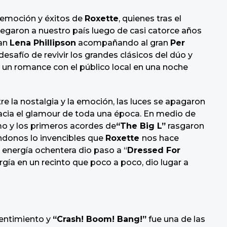
a emoción y éxitos de
Roxette
, quienes tras el
 llegaron a nuestro país luego de casi catorce años
ran
Lena Phillipson
acompañando al gran
Per
esafío de revivir los grandes clásicos del dúo y
o un romance con el público local en una noche
e la nostalgia y la emoción, las luces se apagaron
hacia el glamour de toda una época. En medio de
smo y los primeros acordes de
“The Big L”
rasgaron
ándonos lo invencibles que
Roxette
nos hace
a energía ochentera dio paso a “
Dressed For
ergía en un recinto que poco a poco, dio lugar a
sentimiento y
“Crash! Boom! Bang!”
fue una de las