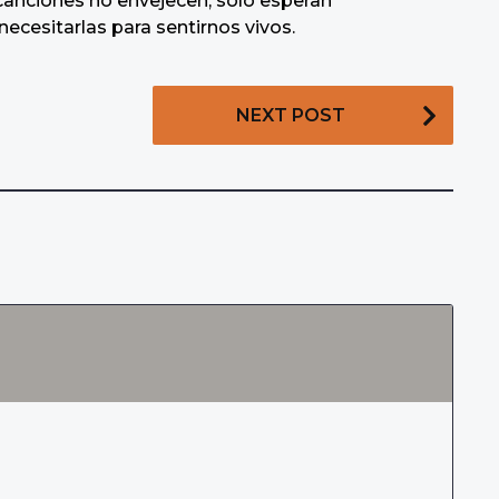
 canciones no envejecen, solo esperan
cesitarlas para sentirnos vivos.
NEXT POST