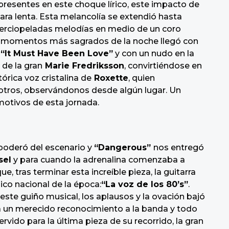
presentes en este choque lírico, este impacto de
a lenta. Esta melancolía se extendió hasta
aterciopeladas melodías en medio de un coro
s momentos más sagrados de la noche llegó con
:
“It Must Have Been Love”
y con un nudo en la
 de la gran
Marie Fredriksson
, convirtiéndose en
tórica voz cristalina de
Roxette
, quien
otros, observándonos desde algún lugar. Un
otivos de esta jornada.
apoderó del escenario y
“Dangerous”
nos entregó
sel
y para cuando la adrenalina comenzaba a
e, tras terminar esta increíble pieza, la guitarra
ico nacional de la época:
“La voz de los 80’s”
.
ste guiño musical, los aplausos y la ovación bajó
 un merecido reconocimiento a la banda y todo
rvido para la última pieza de su recorrido, la gran