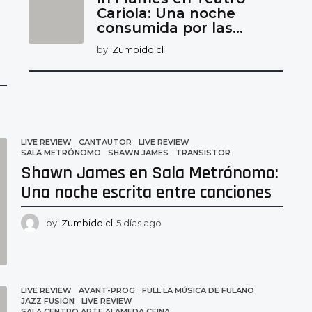
Cariola: Una noche
consumida por las...
by
Zumbido.cl
LIVE REVIEW
CANTAUTOR
,
LIVE REVIEW
,
SALA METRÓNOMO
,
SHAWN JAMES
,
TRANSISTOR
Shawn James en Sala Metrónomo:
Una noche escrita entre canciones
by
Zumbido.cl
5 días ago
5
d
í
a
s
a
LIVE REVIEW
AVANT-PROG
,
FULL LA MÚSICA DE FULANO
,
JAZZ FUSIÓN
,
LIVE REVIEW
,
g
SALA CENTRO ARTE ALAMEDA CEINA