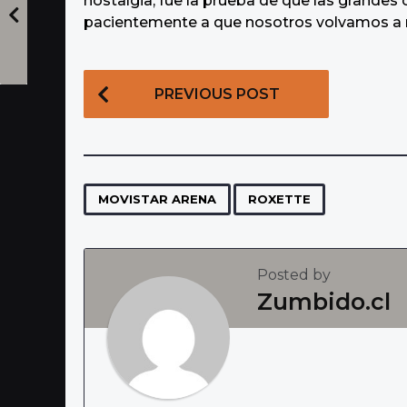
nostalgia, fue la prueba de que las grandes
pacientemente a que nosotros volvamos a ne
P
PREVIOUS POST
o
s
t
P
,
MOVISTAR ARENA
ROXETTE
a
g
Posted by
i
Zumbido.cl
n
a
t
i