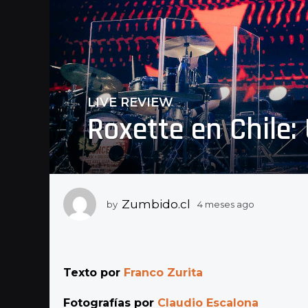
LIVE REVIEW
4
Roxette en Chile:
m
e
s
e
s
a
Zumbido.cl
by
4 meses ago
4
g
m
e
o
s
4
e
m
s
Texto por
Franco Zurita
a
e
g
s
Fotografías por
Claudio Escalona