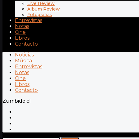
Live Review
Album Review
Fotografías
Entrevistas
Notas
Cine
Libros
Contacto
Noticias
Música
Entrevistas
Notas
Cine
Libros
Contacto
Zumbido.cl