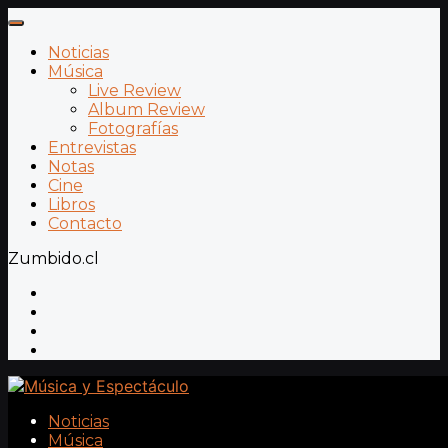
Noticias
Música
Live Review
Album Review
Fotografías
Entrevistas
Notas
Cine
Libros
Contacto
Zumbido.cl
Noticias
Música