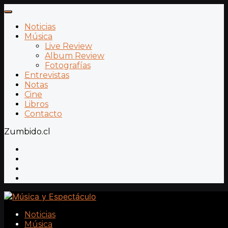
Noticias
Música
Live Review
Album Review
Fotografías
Entrevistas
Notas
Cine
Libros
Contacto
Zumbido.cl
Noticias
Música