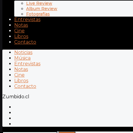
Live Review
Album Review
Fotografías
Entrevistas
Notas
Cine
Libros
Contacto
Noticias
Música
Entrevistas
Notas
Cine
Libros
Contacto
Zumbido.cl