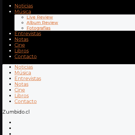
Noticias
Música
Live Review
Album Review
Fotografías
Entrevistas
Notas
Cine
Libros
Contacto
Noticias
Música
Entrevistas
Notas
Cine
Libros
Contacto
Zumbido.cl