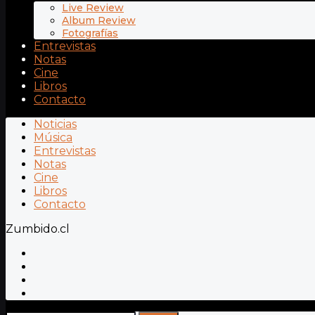
Live Review
Album Review
Fotografías
Entrevistas
Notas
Cine
Libros
Contacto
Noticias
Música
Entrevistas
Notas
Cine
Libros
Contacto
Zumbido.cl