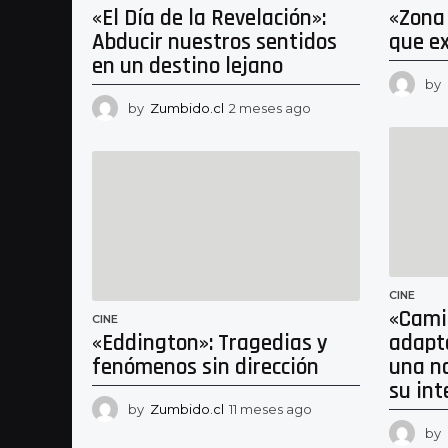
«El Día de la Revelación»:
«Zona
Abducir nuestros sentidos
que e
en un destino lejano
by
by
Zumbido.cl
2 meses ago
2
m
e
s
e
s
a
g
o
CINE
«Cami
CINE
«Eddington»: Tragedias y
adapt
fenómenos sin dirección
una n
su int
by
Zumbido.cl
11 meses ago
1
1
by
m