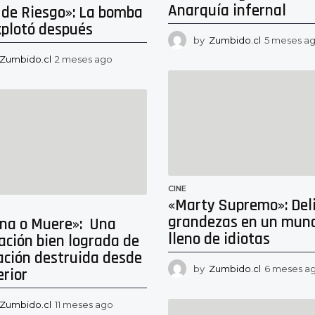
Anarquía infernal
 de Riesgo»: La bomba
xplotó después
by
Zumbido.cl
5 meses a
Zumbido.cl
2 meses ago
2
m
e
s
e
s
a
g
o
CINE
«Marty Supremo»: Deli
grandezas en un mun
na o Muere»: Una
lleno de idiotas
ación bien lograda de
ación destruida desde
by
Zumbido.cl
6 meses a
erior
Zumbido.cl
11 meses ago
1