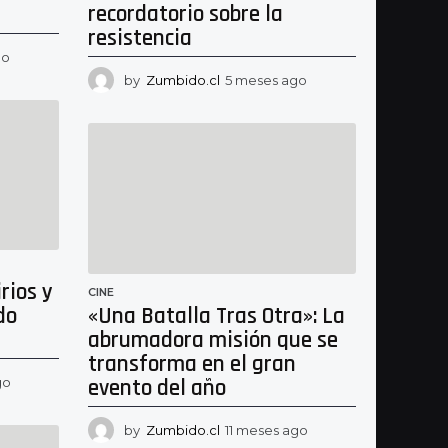
recordatorio sobre la
resistencia
go
5
m
by
Zumbido.cl
5 meses ago
5
e
m
s
e
e
s
s
e
a
s
g
a
o
g
o
rios y
CINE
do
«Una Batalla Tras Otra»: La
abrumadora misión que se
transforma en el gran
go
6
evento del año
m
e
by
Zumbido.cl
11 meses ago
1
s