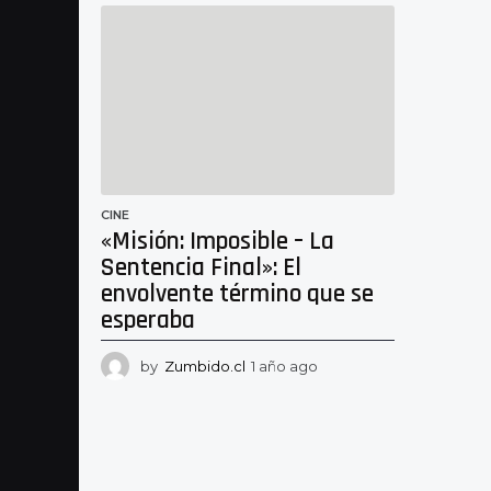
e
s
e
s
a
g
o
CINE
«Misión: Imposible – La
Sentencia Final»: El
envolvente término que se
esperaba
by
Zumbido.cl
1 año ago
1
a
ñ
o
a
g
o