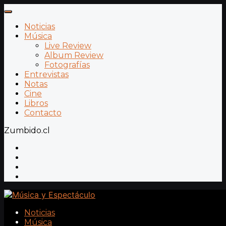
Noticias
Música
Live Review
Album Review
Fotografías
Entrevistas
Notas
Cine
Libros
Contacto
Zumbido.cl
Noticias
Música