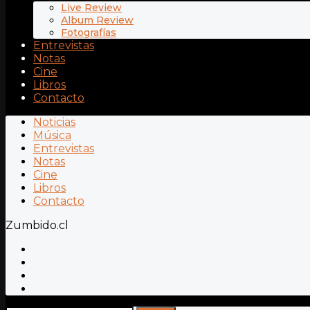
Live Review
Album Review
Fotografías
Entrevistas
Notas
Cine
Libros
Contacto
Noticias
Música
Entrevistas
Notas
Cine
Libros
Contacto
Zumbido.cl