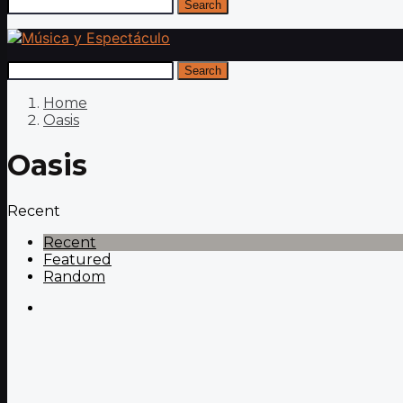
Search
Search
Home
Oasis
Oasis
Recent
Recent
Featured
Random