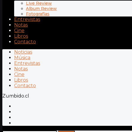
Live Review
Album Review
Fotografías
Entrevistas
Notas
Cine
Libros
Contacto
Noticias
Música
Entrevistas
Notas
Cine
Libros
Contacto
Zumbido.cl