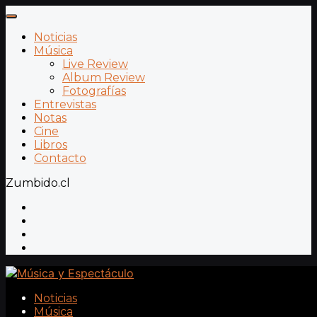
Noticias
Música
Live Review
Album Review
Fotografías
Entrevistas
Notas
Cine
Libros
Contacto
Zumbido.cl
Noticias
Música