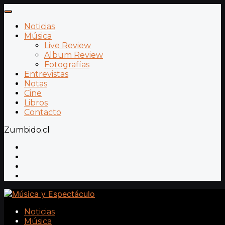
Noticias
Música
Live Review
Album Review
Fotografías
Entrevistas
Notas
Cine
Libros
Contacto
Zumbido.cl
Noticias
Música