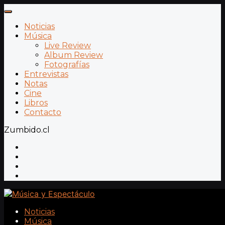
Noticias
Música
Live Review
Album Review
Fotografías
Entrevistas
Notas
Cine
Libros
Contacto
Zumbido.cl
Noticias
Música