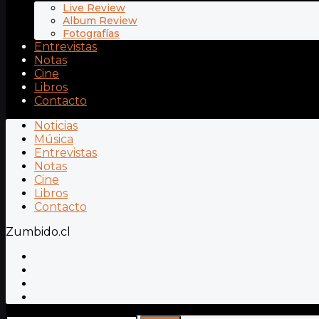
Live Review
Album Review
Fotografías
Entrevistas
Notas
Cine
Libros
Contacto
Noticias
Música
Entrevistas
Notas
Cine
Libros
Contacto
Zumbido.cl