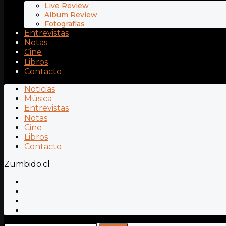
Live Review
Album Review
Fotografías
Entrevistas
Notas
Cine
Libros
Contacto
Noticias
Música
Entrevistas
Notas
Cine
Libros
Contacto
Zumbido.cl