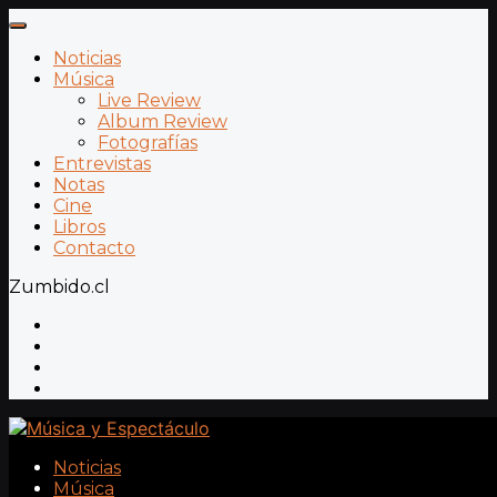
Noticias
Música
Live Review
Album Review
Fotografías
Entrevistas
Notas
Cine
Libros
Contacto
Zumbido.cl
Noticias
Música