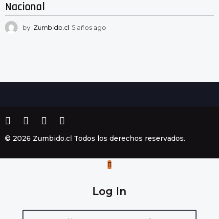
Nacional
by
Zumbido.cl
5 años ago
5
a
ñ
o
s
a
g
o
© 2026 Zumbido.cl Todos los derechos reservados.
Log In