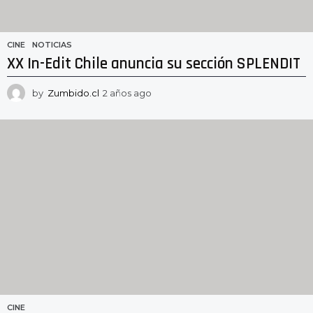
CINE
,
NOTICIAS
XX In-Edit Chile anuncia su sección SPLENDIT
by
Zumbido.cl
2 años ago
2
a
ñ
o
s
a
g
o
CINE