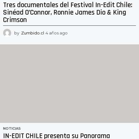
Tres documentales del Festival In-Edit Chile:
Sinéad O’Connor, Ronnie James Dio & King
Crimson
by
Zumbido.cl
4 años ago
4
a
ñ
o
s
a
g
o
NOTICIAS
IN-EDIT CHILE presenta su Panorama