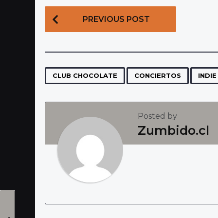
P
PREVIOUS POST
o
s
t
P
,
,
CLUB CHOCOLATE
CONCIERTOS
INDI
a
g
Posted by
i
Zumbido.cl
n
a
t
i
o
n