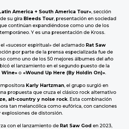
Latin America + South America Tour»
, sección
de su gira
Bleeds Tour
, presentación en sociedad
a que continúan expandiéndose como uno de los
ntemporáneo. Y es una presentación de Kross.
 el «sucesor espiritual» del aclamado
Rat Saw
pción por parte de la prensa especializada fue de
cluso como uno de los 50 mejores álbumes del año
bicó el lanzamiento en el segundo puesto de la
y Wine»
o
«Wound Up Here (By Holdin On)»
.
compositora
Karly Hartzman
, el grupo surgió en
una propuesta que cruza el clásico rock alternativo
e, alt-country y noise rock
. Esta combinación
onora tan melancólica como eufórica, con canciones
 explosiones de distorsión.
rza con el lanzamiento de
Rat Saw God
en 2023,