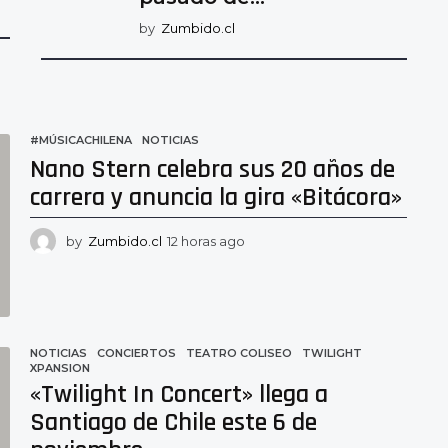
by
Zumbido.cl
#MÚSICACHILENA
,
NOTICIAS
Nano Stern celebra sus 20 años de
carrera y anuncia la gira «Bitácora»
by
Zumbido.cl
12 horas ago
9
h
o
r
a
s
NOTICIAS
CONCIERTOS
,
TEATRO COLISEO
,
TWILIGHT
,
a
XPANSION
g
«Twilight In Concert» llega a
o
Santiago de Chile este 6 de