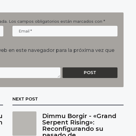
ada.
Los campos obligatorios están marcados con
*
web en este navegador para la próxima vez que
NEXT POST
u
Dimmu Borgir - «Grand
n
Serpent Rising»:
Reconfigurando su
pasado de...