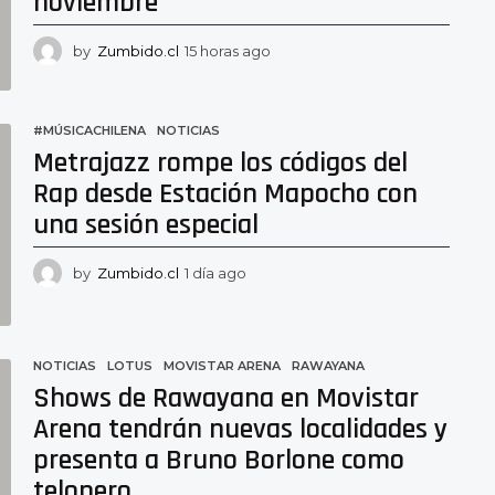
noviembre
by
Zumbido.cl
15 horas ago
1
4
h
o
#MÚSICACHILENA
,
NOTICIAS
r
Metrajazz rompe los códigos del
a
s
Rap desde Estación Mapocho con
a
una sesión especial
g
o
by
Zumbido.cl
1 día ago
1
d
í
a
a
NOTICIAS
LOTUS
,
MOVISTAR ARENA
,
RAWAYANA
g
Shows de Rawayana en Movistar
o
Arena tendrán nuevas localidades y
presenta a Bruno Borlone como
telonero