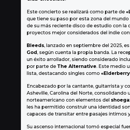
o
a
g
Este concierto se realizará como parte de
«
o
que tiene su paso por esta zona del mundo 
de su más reciente disco de estudio con l
proyectos mejor considerados del indie co
Bleeds
, lanzado en septiembre del 2025, es
God
, según cuenta la propia banda. La rece
un éxito arrollador, siendo considerado in
por parte de
The Alternative
. Este medio u
lista, destacando singles como
«Elderberr
Encabezado por la cantante, guitarrista y 
Asheville, Carolina del Norte, consolidando 
norteamericano con elementos del
shoegaz
les ha permitido construir una identidad s
capaces de transitar entre pasajes íntimos y
Su ascenso internacional tomó especial fue