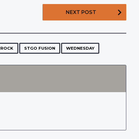
NEXT POST
,
,
E ROCK
STGO FUSION
WEDNESDAY