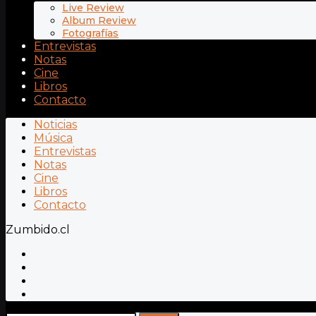
Live Review
Album Review
Fotografías
Entrevistas
Notas
Cine
Libros
Contacto
Noticias
Música
Entrevistas
Notas
Cine
Libros
Contacto
Zumbido.cl