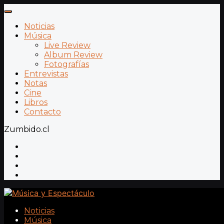
Noticias
Música
Live Review
Album Review
Fotografías
Entrevistas
Notas
Cine
Libros
Contacto
Zumbido.cl
Noticias
Música