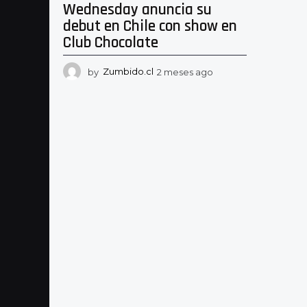
Wednesday anuncia su
debut en Chile con show en
Club Chocolate
by
Zumbido.cl
2 meses ago
2
m
e
s
e
s
a
g
o