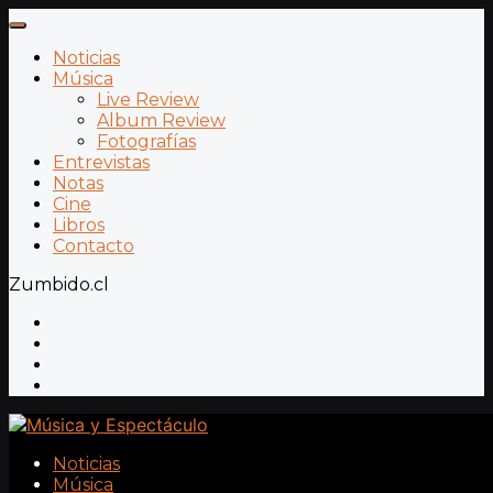
Noticias
Música
Live Review
Album Review
Fotografías
Entrevistas
Notas
Cine
Libros
Contacto
Zumbido.cl
Noticias
Música