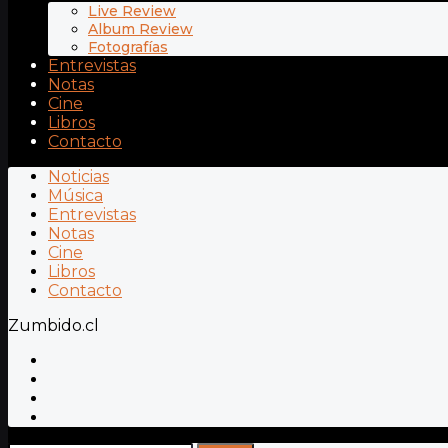
Live Review
Album Review
Fotografías
Entrevistas
Notas
Cine
Libros
Contacto
Noticias
Música
Entrevistas
Notas
Cine
Libros
Contacto
Zumbido.cl