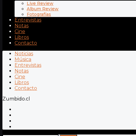
Live Review
Album Review
Fotografías
Entrevistas
Notas
Cine
Libros
Contacto
Noticias
Música
Entrevistas
Notas
Cine
Libros
Contacto
Zumbido.cl