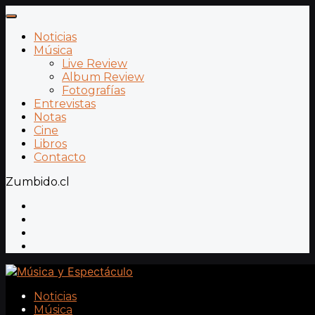
Noticias
Música
Live Review
Album Review
Fotografías
Entrevistas
Notas
Cine
Libros
Contacto
Zumbido.cl
Noticias
Música