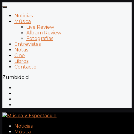
Noticias
Música
Live Review
Album Review
Fotografías
Entrevistas
Notas
Cine
Libros
Contacto
Zumbido.cl
Noticias
Música