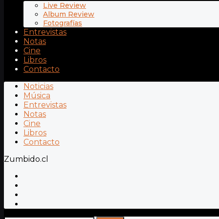
Live Review
Album Review
Fotografías
Entrevistas
Notas
Cine
Libros
Contacto
Noticias
Música
Entrevistas
Notas
Cine
Libros
Contacto
Zumbido.cl