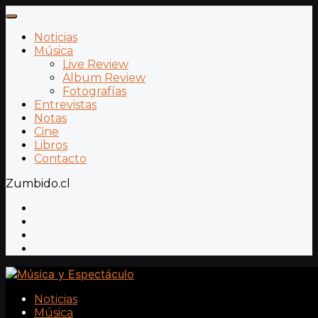
Noticias
Música
Live Review
Album Review
Fotografías
Entrevistas
Notas
Cine
Libros
Contacto
Zumbido.cl
Noticias
Música