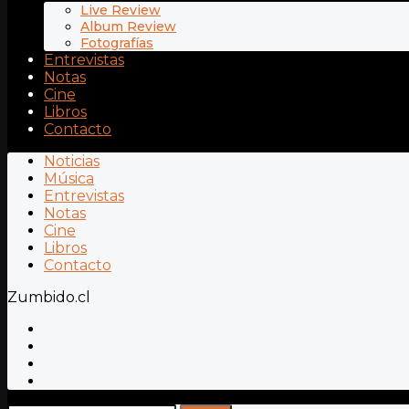
Live Review
Album Review
Fotografías
Entrevistas
Notas
Cine
Libros
Contacto
Noticias
Música
Entrevistas
Notas
Cine
Libros
Contacto
Zumbido.cl