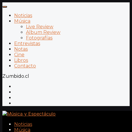
Noticias
Música
Live Review
Album Review
Fotografías
Entrevistas
Notas
Cine
Libros
Contacto
Zumbido.cl
Noticias
Música