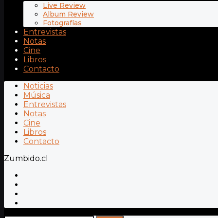
Live Review
Album Review
Fotografías
Entrevistas
Notas
Cine
Libros
Contacto
Noticias
Música
Entrevistas
Notas
Cine
Libros
Contacto
Zumbido.cl