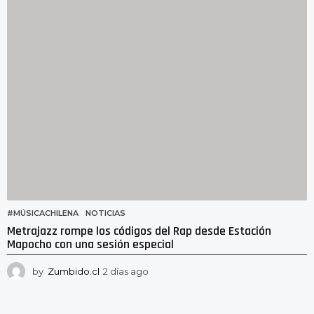
s
a
g
o
#MÚSICACHILENA
,
NOTICIAS
Metrajazz rompe los códigos del Rap desde Estación
Mapocho con una sesión especial
by
Zumbido.cl
2 días ago
2
d
í
a