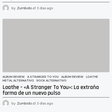
by
Zumbido.cl
3 días ago
3
d
í
a
s
a
g
o
ALBUM REVIEW
A STRANGER TO YOU
,
ALBUM REVIEW
,
LOATHE
,
METAL ALTERNATIVO
,
ROCK ALTERNATIVO
Loathe – «A Stranger To You»: La extraña
forma de un nuevo pulso
by
Zumbido.cl
3 días ago
3
d