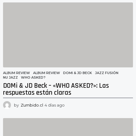
í
a
s
a
g
o
ALBUM REVIEW
ALBUM REVIEW
,
DOMI & JD BECK
,
JAZZ FUSIÓN
,
NU JAZZ
,
WHO ASKED?
DOMi & JD Beck – «WHO ASKED?»: Las
respuestas están claras
by
Zumbido.cl
4 días ago
4
d
í
a
s
a