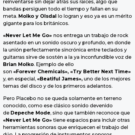
reinventarse sin dejar atrás sus raíces, algo que
bandas persiguen todo el tiempo y fallan en su
meta.
Molko y Olsdal
lo logran y eso ya es un mérito
gigante para los británicos.
«
Never Let Me Go
»
nos entrega un trabajo de rock
asentado en un sonido oscuro y profundo, en donde
la unión perfectamente sincrónica entre teclados y
guitarras sirve de sostén a la ya inconfundible voz de
Brian Molko
. Ejemplo de ello
son
«
Forever Chemicals
»
,
«
Try Better Next Time
»
y, en especial,
«
Beatiful James
»
,
uno de los mejores
temas del disco y de los primeros adelantos.
Pero Placebo no se queda solamente en terreno
conocido, como ese clásico sonido devenido
de
Depeche Mode
, sino que también reconoce que
«
Never Let Me Go
»
tiene espacios para incluir otras
herramientas sonoras que enriquecen el trabajo del
dúo. La progresión de instrumentos sonoros