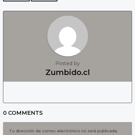
i
n
a
t
i
o
n
Posted by
Zumbido.cl
0 COMMENTS
Tu dirección de correo electrónico no será publicada.