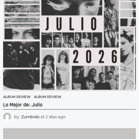
a
g
o
ALBUM REVIEW
ALBUM REVIEW
Lo Mejor de: Julio
by
Zumbido.cl
2 días ago
2
d
í
a