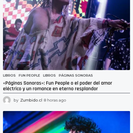
g
o
LIBROS
FUN PEOPLE
,
LIBROS
,
PÁGINAS SONORAS
«Páginas Sonoras»: Fun People o el poder del amor
eléctrico y un romance en eterno resplandor
by
Zumbido.cl
8 horas ago
8
h
o
r
a
s