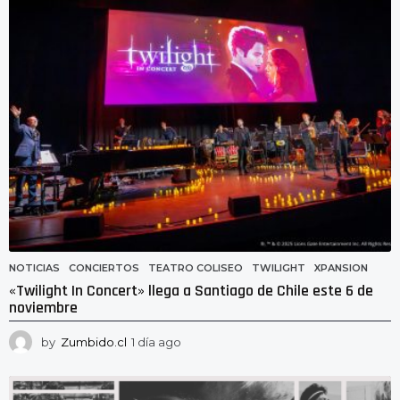
g
o
NOTICIAS
CONCIERTOS
,
TEATRO COLISEO
,
TWILIGHT
,
XPANSION
«Twilight In Concert» llega a Santiago de Chile este 6 de
noviembre
by
Zumbido.cl
1 día ago
1
d
í
a