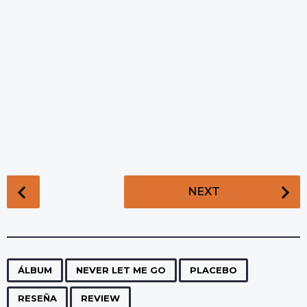
P
NEXT
o
s
t
P
,
,
,
,
a
ÁLBUM
NEVER LET ME GO
PLACEBO
g
RESEÑA
REVIEW