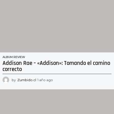
ALBUM REVIEW
Addison Rae – «Addison»: Tomando el camino
correcto
by
Zumbido.cl
1 año ago
1
a
ñ
o
a
g
o