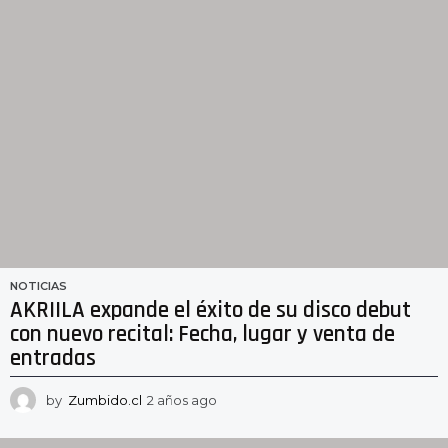
NOTICIAS
AKRIILA expande el éxito de su disco debut
con nuevo recital: Fecha, lugar y venta de
entradas
by
Zumbido.cl
2 años ago
2
a
ñ