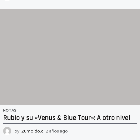
a
ñ
o
s
a
g
o
NOTAS
Rubio y su «Venus & Blue Tour»: A otro nivel
by
Zumbido.cl
2 años ago
2
a