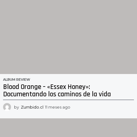
ALBUM REVIEW
Blood Orange – «Essex Honey»:
Documentando los caminos de la vida
by
Zumbido.cl
11 meses ago
1
1
m
e
s
e