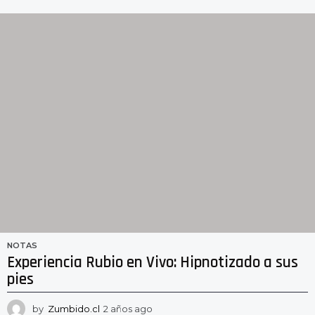
a
ñ
o
s
a
g
o
NOTAS
Experiencia Rubio en Vivo: Hipnotizado a sus
pies
by
Zumbido.cl
2 años ago
2