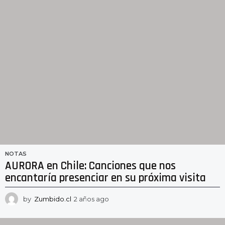
o
s
a
g
o
NOTAS
AURORA en Chile: Canciones que nos
encantaría presenciar en su próxima visita
by
Zumbido.cl
2 años ago
2
a
ñ