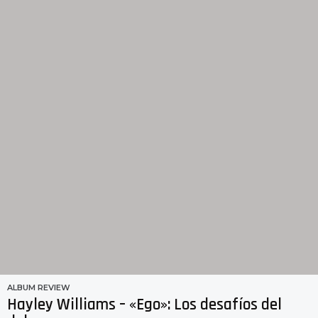
s
a
g
o
ALBUM REVIEW
Hayley Williams – «Ego»: Los desafíos del