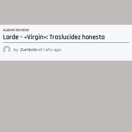
ALBUM REVIEW
Lorde – «Virgin»: Traslucidez honesta
by
Zumbido.cl
1 año ago
1
a
ñ
o
a
g
o