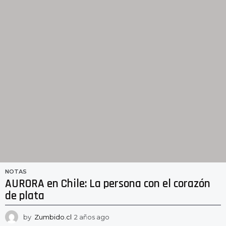
o
s
a
g
o
NOTAS
AURORA en Chile: La persona con el corazón
de plata
by
Zumbido.cl
2 años ago
2