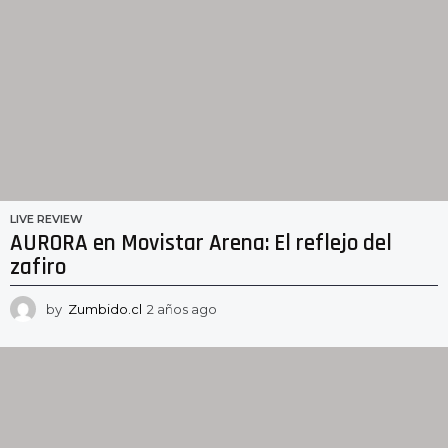
LIVE REVIEW
AURORA en Movistar Arena: El reflejo del
zafiro
by
Zumbido.cl
2 años ago
2
a
ñ
o
s
a
g
o