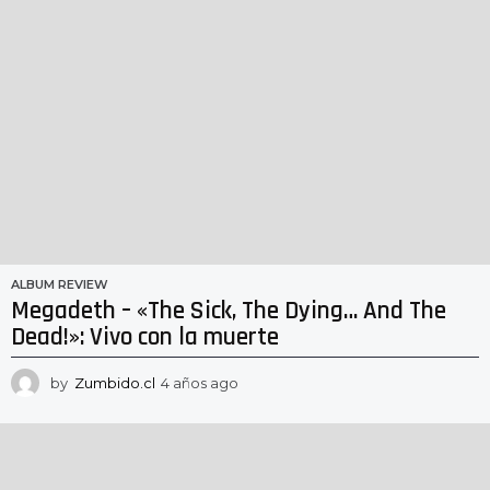
ALBUM REVIEW
Megadeth – «The Sick, The Dying… And The
Dead!»: Vivo con la muerte
by
Zumbido.cl
4 años ago
4
a
ñ
o
s
a