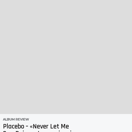
g
o
ALBUM REVIEW
Placebo – «Never Let Me