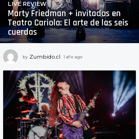
LIVE REVIEW
1
Marty Friedman + invitados en
a
ñ
Teatro Cariola: El arte de las seis
o
cuerdas
a
g
o
1
Zumbido.cl
by
1 año ago
1
a
a
ñ
ñ
o
o
a
a
g
o
g
o