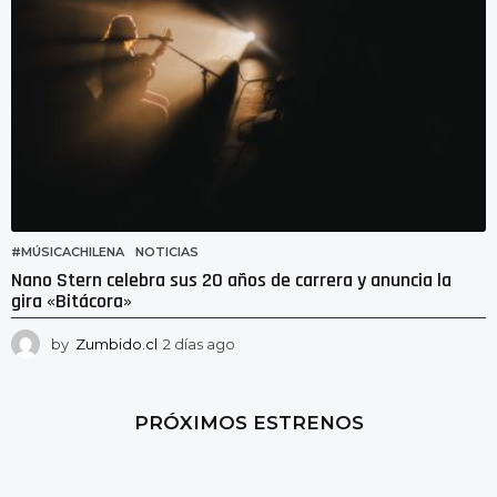
#MÚSICACHILENA
,
NOTICIAS
Nano Stern celebra sus 20 años de carrera y anuncia la
gira «Bitácora»
by
Zumbido.cl
2 días ago
2
d
í
a
PRÓXIMOS ESTRENOS
s
a
g
o