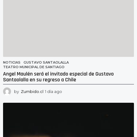
NOTICIAS
GUSTAVO SANTAOLALLA
,
TEATRO MUNICIPAL DE SANTIAGO
Angel Maulén será el invitado especial de Gustavo
Santaolalla en su regreso a Chile
by
Zumbido.cl
1 día ago
1
d
í
a
a
g
o