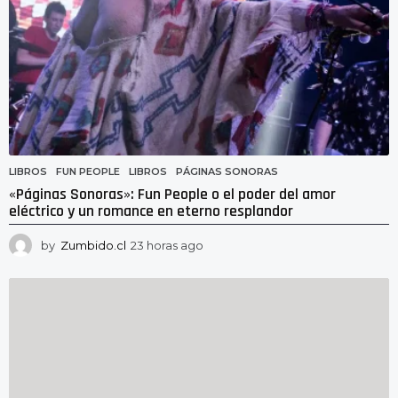
LIBROS
FUN PEOPLE
,
LIBROS
,
PÁGINAS SONORAS
«Páginas Sonoras»: Fun People o el poder del amor
eléctrico y un romance en eterno resplandor
by
Zumbido.cl
23 horas ago
2
3
h
o
r
a
s
a
g
o