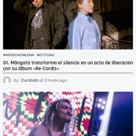
o
#MÚSICACHILENA
,
NOTICIAS
St. Mängata transforma el silencio en un acto de liberación
con su álbum «Re-Cordis»
by
Zumbido.cl
2 horas ago
2
h
o
r
a
s
a
g
o