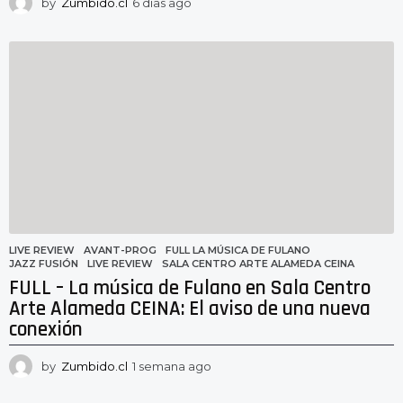
by
Zumbido.cl
6 días ago
6
d
í
a
s
a
g
o
LIVE REVIEW
AVANT-PROG
,
FULL LA MÚSICA DE FULANO
,
JAZZ FUSIÓN
,
LIVE REVIEW
,
SALA CENTRO ARTE ALAMEDA CEINA
FULL – La música de Fulano en Sala Centro
Arte Alameda CEINA: El aviso de una nueva
conexión
by
Zumbido.cl
1 semana ago
1
s
e