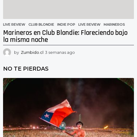
LIVE REVIEW
CLUB BLONDIE
,
INDIE POP
,
LIVE REVIEW
,
MARINEROS
Marineros en Club Blondie: Floreciendo bajo
la misma noche
by
Zumbido.cl
3 semanas ago
3
s
e
NO TE PIERDAS
m
a
n
a
s
a
g
o