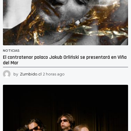
o
NOTICIAS
El contratenor polaco Jakub Orliński se presentará en Viña
del Mar
by
Zumbido.cl
2 horas ago
3
1
m
i
n
u
t
o
s
a
g