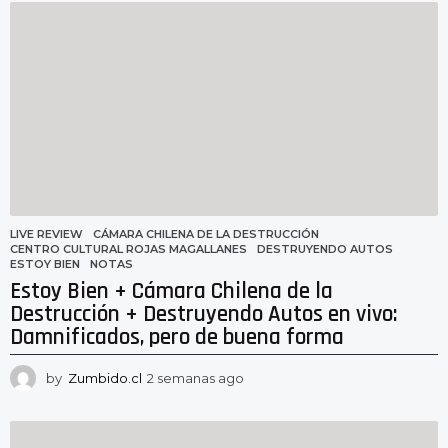
m
a
n
a
a
g
o
LIVE REVIEW
CÁMARA CHILENA DE LA DESTRUCCIÓN
,
CENTRO CULTURAL ROJAS MAGALLANES
,
DESTRUYENDO AUTOS
,
ESTOY BIEN
,
NOTAS
Estoy Bien + Cámara Chilena de la
Destrucción + Destruyendo Autos en vivo:
Damnificados, pero de buena forma
by
Zumbido.cl
2 semanas ago
2
s
e
m