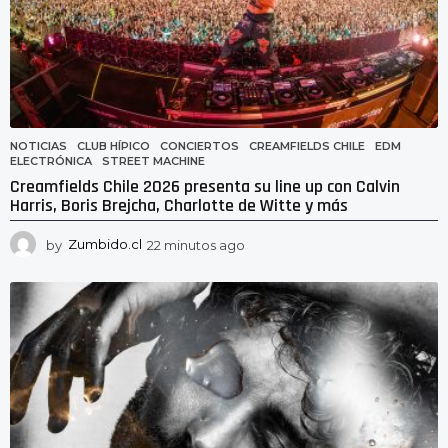
NOTICIAS
CLUB HÍPICO
,
CONCIERTOS
,
CREAMFIELDS CHILE
,
EDM
,
ELECTRÓNICA
,
STREET MACHINE
Creamfields Chile 2026 presenta su line up con Calvin
Harris, Boris Brejcha, Charlotte de Witte y más
by
Zumbido.cl
22 minutos ago
2
2
m
i
n
u
t
o
s
a
g