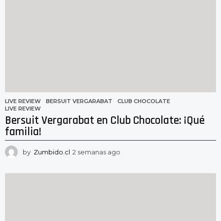
a
n
a
s
a
g
o
LIVE REVIEW
BERSUIT VERGARABAT
,
CLUB CHOCOLATE
,
LIVE REVIEW
Bersuit Vergarabat en Club Chocolate: ¡Qué
familia!
by
Zumbido.cl
2 semanas ago
2
s
e
m
a
n
a
s