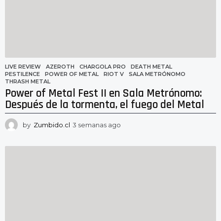
a
g
o
LIVE REVIEW
AZEROTH
,
CHARGOLA PRO
,
DEATH METAL
,
PESTILENCE
,
POWER OF METAL
,
RIOT V
,
SALA METRÓNOMO
,
THRASH METAL
Power of Metal Fest II en Sala Metrónomo:
Después de la tormenta, el fuego del Metal
by
Zumbido.cl
3 semanas ago
3
s
e
m
a
n
a
s
a
g
o