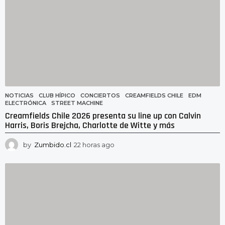
NOTICIAS
CLUB HÍPICO
,
CONCIERTOS
,
CREAMFIELDS CHILE
,
EDM
,
ELECTRÓNICA
,
STREET MACHINE
Creamfields Chile 2026 presenta su line up con Calvin
Harris, Boris Brejcha, Charlotte de Witte y más
by
Zumbido.cl
22 horas ago
2
2
h
o
r
a
s
a
g