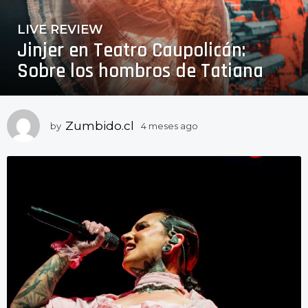
LIVE REVIEW
4
Jinjer en Teatro Caupolicán:
m
e
Sobre los hombros de Tatiana
s
e
s
Zumbido.cl
by
4 meses ago
3
a
m
g
e
o
s
3
e
s
m
a
e
g
s
o
e
s
a
g