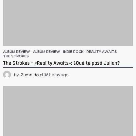
ALBUM REVIEW
ALBUM REVIEW
,
INDIE ROCK
,
REALITY AWAITS
,
THE STROKES
The Strokes – «Reality Awaits»: ¿Qué te pasó Julian?
by
Zumbido.cl
16 horas ago
1
6
h
o
r
a
s
a
g
o