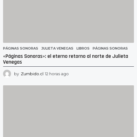
PÁGINAS SONORAS
JULIETA VENEGAS
,
LIBROS
,
PÁGINAS SONORAS
«Páginas Sonoras»: el eterno retorno al norte de Julieta
Venegas
by
Zumbido.cl
12 horas ago
1
2
h
o
r
a
s
a
g
o