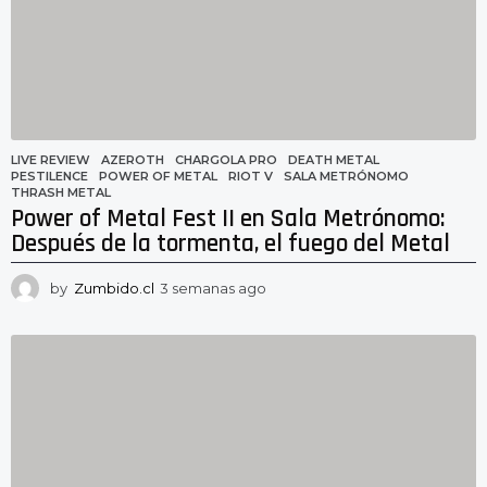
s
a
g
o
LIVE REVIEW
AZEROTH
,
CHARGOLA PRO
,
DEATH METAL
,
PESTILENCE
,
POWER OF METAL
,
RIOT V
,
SALA METRÓNOMO
,
THRASH METAL
Power of Metal Fest II en Sala Metrónomo:
Después de la tormenta, el fuego del Metal
by
Zumbido.cl
3 semanas ago
3
s
e
m
a
n
a
s
a
g