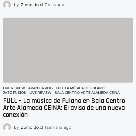
by
Zumbido.cl
7 días ago
6
d
í
a
s
a
g
o
LIVE REVIEW
AVANT-PROG
,
FULL LA MÚSICA DE FULANO
,
JAZZ FUSIÓN
,
LIVE REVIEW
,
SALA CENTRO ARTE ALAMEDA CEINA
FULL – La música de Fulano en Sala Centro
Arte Alameda CEINA: El aviso de una nueva
conexión
by
Zumbido.cl
1 semana ago
1
s