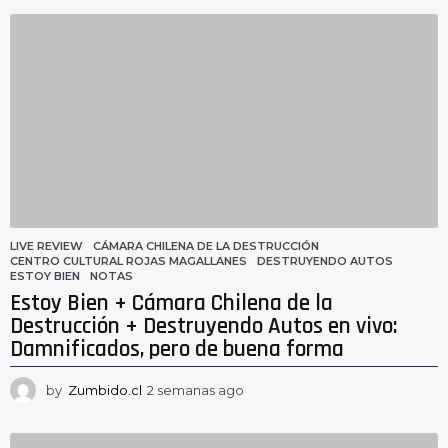
e
m
a
n
a
a
g
o
LIVE REVIEW
CÁMARA CHILENA DE LA DESTRUCCIÓN
,
CENTRO CULTURAL ROJAS MAGALLANES
,
DESTRUYENDO AUTOS
,
ESTOY BIEN
,
NOTAS
Estoy Bien + Cámara Chilena de la
Destrucción + Destruyendo Autos en vivo:
Damnificados, pero de buena forma
by
Zumbido.cl
2 semanas ago
2
s
e
m