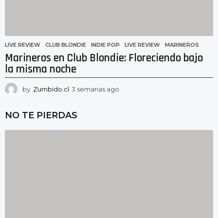
o
LIVE REVIEW
CLUB BLONDIE
,
INDIE POP
,
LIVE REVIEW
,
MARINEROS
Marineros en Club Blondie: Floreciendo bajo
la misma noche
by
Zumbido.cl
3 semanas ago
3
s
e
NO TE PIERDAS
m
a
n
a
s
a
g
o