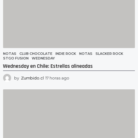
NOTAS
CLUB CHOCOLATE
,
INDIE ROCK
,
NOTAS
,
SLACKER ROCK
,
STGO FUSION
,
WEDNESDAY
Wednesday en Chile: Estrellas alineadas
by
Zumbido.cl
17 horas ago
1
7
h
o
r
a
s
a
g
o