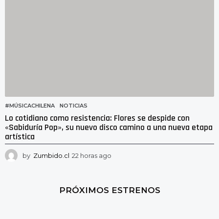
o
#MÚSICACHILENA
,
NOTICIAS
Lo cotidiano como resistencia: Flores se despide con
«Sabiduría Pop», su nuevo disco camino a una nueva etapa
artística
by
Zumbido.cl
22 horas ago
1
8
h
o
PRÓXIMOS ESTRENOS
r
a
s