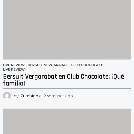
a
n
a
s
a
g
o
LIVE REVIEW
BERSUIT VERGARABAT
,
CLUB CHOCOLATE
,
LIVE REVIEW
Bersuit Vergarabat en Club Chocolate: ¡Qué
familia!
by
Zumbido.cl
2 semanas ago
2
s
e
m
a
n
a