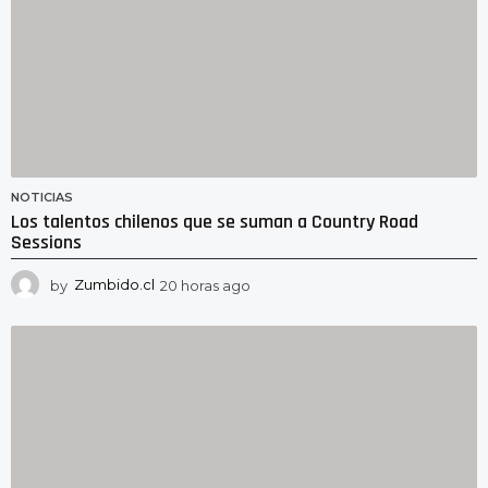
NOTICIAS
Los talentos chilenos que se suman a Country Road
Sessions
by
Zumbido.cl
20 horas ago
2
0
h
o
r
a
s
a
g
o