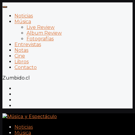
Noticias
Música
Live Review
Album Review
Fotografías
Entrevistas
Notas
Cine
Libros
Contacto
Zumbido.cl
Noticias
Música