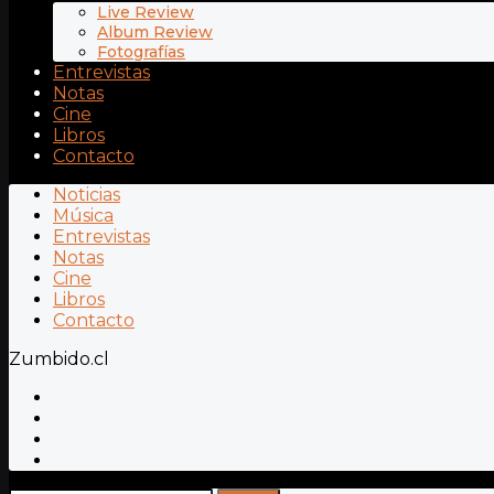
Live Review
Album Review
Fotografías
Entrevistas
Notas
Cine
Libros
Contacto
Noticias
Música
Entrevistas
Notas
Cine
Libros
Contacto
Zumbido.cl