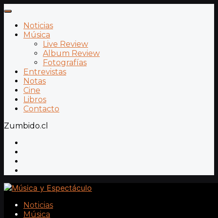
Noticias
Música
Live Review
Album Review
Fotografías
Entrevistas
Notas
Cine
Libros
Contacto
Zumbido.cl
Noticias
Música