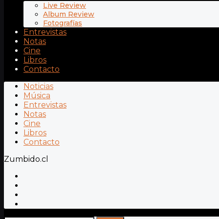
Live Review
Album Review
Fotografías
Entrevistas
Notas
Cine
Libros
Contacto
Noticias
Música
Entrevistas
Notas
Cine
Libros
Contacto
Zumbido.cl