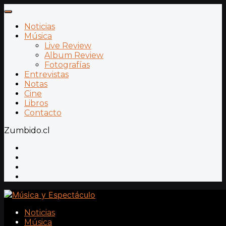
Noticias
Música
Live Review
Album Review
Fotografías
Entrevistas
Notas
Cine
Libros
Contacto
Zumbido.cl
Noticias
Música