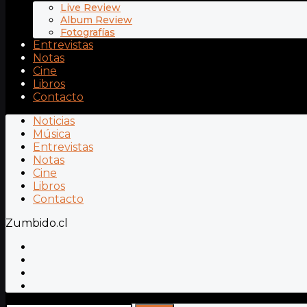
Live Review
Album Review
Fotografías
Entrevistas
Notas
Cine
Libros
Contacto
Noticias
Música
Entrevistas
Notas
Cine
Libros
Contacto
Zumbido.cl