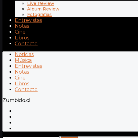
Live Review
Album Review
Fotografías
Entrevistas
Notas
Cine
Libros
Contacto
Noticias
Música
Entrevistas
Notas
Cine
Libros
Contacto
Zumbido.cl