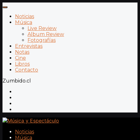
Noticias
Música
Live Review
Album Review
Fotografías
Entrevistas
Notas
Cine
Libros
Contacto
Zumbido.cl
Noticias
Música