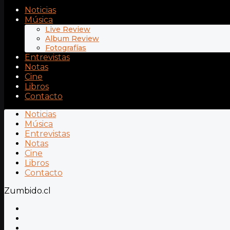
Noticias
Música
Live Review
Album Review
Fotografías
Entrevistas
Notas
Cine
Libros
Contacto
Noticias
Música
Entrevistas
Notas
Cine
Libros
Contacto
Zumbido.cl