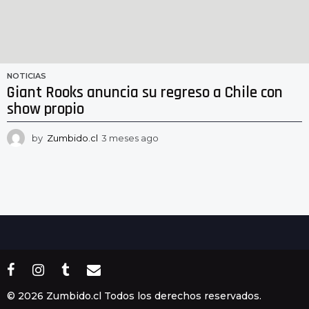
NOTICIAS
Giant Rooks anuncia su regreso a Chile con
show propio
by
Zumbido.cl
3 meses ago
3
m
e
s
e
s
a
g
o
© 2026 Zumbido.cl Todos los derechos reservados.