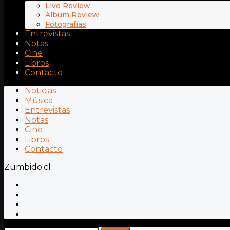
Live Review
Album Review
Fotografías
Entrevistas
Notas
Cine
Libros
Contacto
Noticias
Música
Entrevistas
Notas
Cine
Libros
Contacto
Zumbido.cl