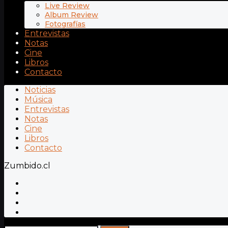
Live Review
Album Review
Fotografías
Entrevistas
Notas
Cine
Libros
Contacto
Noticias
Música
Entrevistas
Notas
Cine
Libros
Contacto
Zumbido.cl