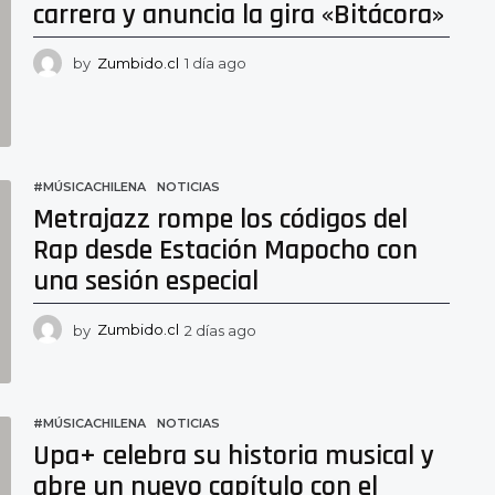
carrera y anuncia la gira «Bitácora»
by
Zumbido.cl
1 día ago
1
d
í
a
a
g
#MÚSICACHILENA
,
NOTICIAS
o
Metrajazz rompe los códigos del
Rap desde Estación Mapocho con
una sesión especial
by
Zumbido.cl
2 días ago
2
d
í
a
s
#MÚSICACHILENA
,
NOTICIAS
a
Upa+ celebra su historia musical y
g
o
abre un nuevo capítulo con el