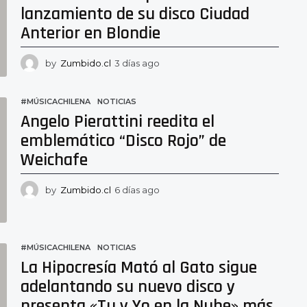
lanzamiento de su disco Ciudad
Anterior en Blondie
by
Zumbido.cl
3 días ago
3
d
í
a
#MÚSICACHILENA
,
NOTICIAS
s
Angelo Pierattini reedita el
a
emblemático “Disco Rojo” de
g
o
Weichafe
by
Zumbido.cl
6 días ago
6
d
í
a
s
#MÚSICACHILENA
,
NOTICIAS
a
La Hipocresía Mató al Gato sigue
g
o
adelantando su nuevo disco y
presenta «Tu y Yo en la Nube» más