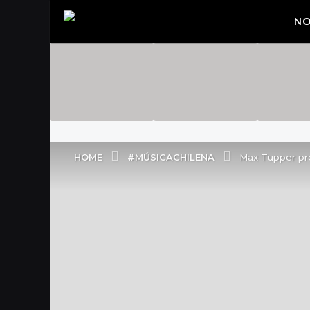
NO
#MÚSICACHILENA
HOME
Max Tupper pre