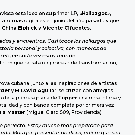
raviesa esta idea en su primer LP,
«Hallazgos»
,
taformas digitales en junio del año pasado y que
, China Elphick y Vicente Cifuentes.
as y encuentros. Casi todos los hallazgos que
istoria personal y colectiva, con maneras de
n el que cada vez estoy más de
álbum que retrata un proceso de transformación,
trova cubana, junto a las inspiraciones de artistas
xler
y
El David Aguilar
, se cruzan con arreglos
do de la primera placa de
Tupper
una obra íntima y
totalidad y con banda completa por primera vez
ala Master
(Miguel Claro 509, Providencia).
mpo perfecto. Estoy mucho más preparado para
año. Más que presentar un disco, quiero que sea