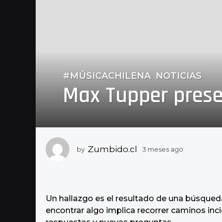
#MÚSICACHILENA
,
NOTICIAS
3
Max Tupper prese
m
e
s
e
s
a
Zumbido.cl
by
3 meses ago
3
g
m
e
o
s
3
e
m
s
Un hallazgo es el resultado de una búsqueda
a
e
encontrar algo implica recorrer caminos incie
g
s