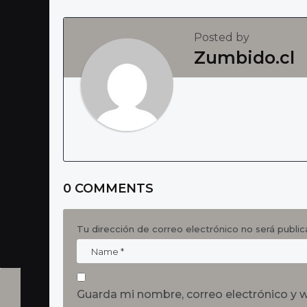
t
P
Posted by
a
Zumbido.cl
g
i
n
a
t
i
0 COMMENTS
o
n
Tu dirección de correo electrónico no será public
Guarda mi nombre, correo electrónico y 