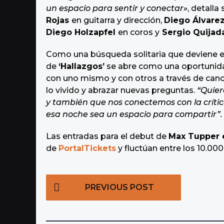
un espacio para sentir y conectar»
, detall
Rojas
en guitarra y dirección,
Diego Álvare
Diego Holzapfel
en coros y
Sergio Quija
Como una búsqueda solitaria que deviene en 
de
‘Hallazgos’
se abre como una oportunidad
con uno mismo y con otros a través de canci
lo vivido y abrazar nuevas preguntas.
“Quier
y también que nos conectemos con la críti
esa noche sea un espacio para compartir”.
Las entradas para el debut de
Max Tupper 
de
PortalTickets
y fluctúan entre los 10.000
P
PREVIOUS POST
o
s