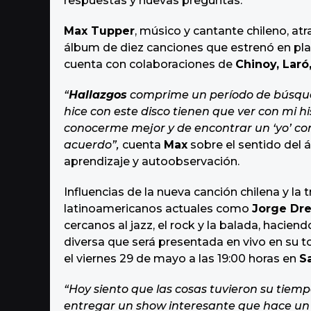
respuestas y nuevas preguntas.
o
e
s
Max Tupper
, músico y cantante chileno, at
a
álbum de diez canciones que estrenó en pla
g
cuenta con colaboraciones de
Chinoy, Laró
o
“
Hallazgos
comprime un período de búsqued
hice con este disco tienen que ver con mi h
conocerme mejor y de encontrar un ‘yo’ co
acuerdo”,
cuenta
Max
sobre el sentido del 
aprendizaje y autoobservación.
Influencias de la nueva canción chilena y la 
latinoamericanos actuales como
Jorge Dre
cercanos al jazz, el rock y la balada, hacien
diversa que será presentada en vivo en su 
el viernes 29 de mayo a las 19:00 horas en
S
“Hoy siento que las cosas tuvieron su tie
entregar un show interesante que hace un 