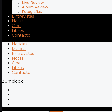
Live Review
Album Review
Fotografías
Entrevistas
Notas
Cine
Libros
Contacto
Noticias
Música
Entrevistas
Notas
Cine
Libros
Contacto
Zumbido.cl