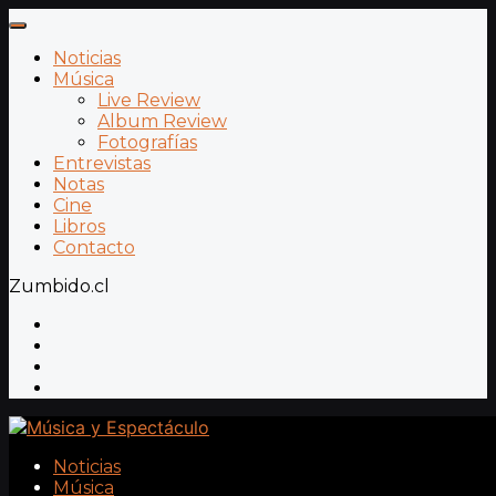
Noticias
Música
Live Review
Album Review
Fotografías
Entrevistas
Notas
Cine
Libros
Contacto
Zumbido.cl
Noticias
Música