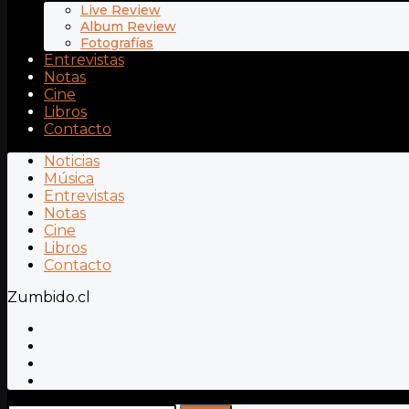
Live Review
Album Review
Fotografías
Entrevistas
Notas
Cine
Libros
Contacto
Noticias
Música
Entrevistas
Notas
Cine
Libros
Contacto
Zumbido.cl