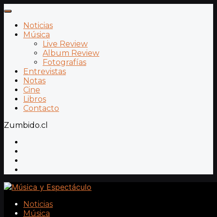
Noticias
Música
Live Review
Album Review
Fotografías
Entrevistas
Notas
Cine
Libros
Contacto
Zumbido.cl
Noticias
Música