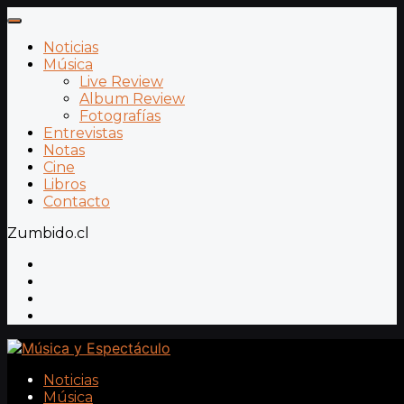
Noticias
Música
Live Review
Album Review
Fotografías
Entrevistas
Notas
Cine
Libros
Contacto
Zumbido.cl
Noticias
Música