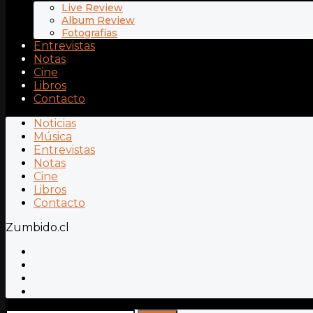
Live Review
Album Review
Fotografías
Entrevistas
Notas
Cine
Libros
Contacto
Noticias
Música
Entrevistas
Notas
Cine
Libros
Contacto
Zumbido.cl